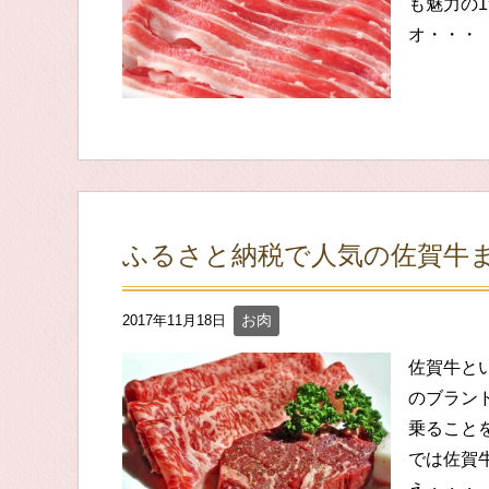
も魅力の
オ・・・
ふるさと納税で人気の佐賀牛まと
お肉
2017年11月18日
佐賀牛と
のブランド
乗ること
では佐賀