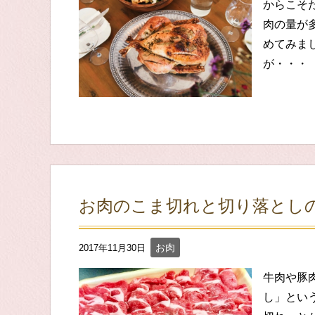
からこそ
肉の量が
めてみまし
が・・・
お肉のこま切れと切り落とし
お肉
2017年11月30日
牛肉や豚
し」とい