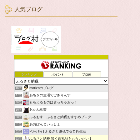
人気ブログ
ランキング
ポイント
ブロ画
morizoのブログ
46位
あちきの生活でござりんす
47位
もらえるものは貰っちゃおっ！
48位
おかね覚書
49位
ふるおす｜ふるさと納税おすすめブログ
50位
あおぽんといっしょ
51位
Poko life | ふるさと納税でゼロ円生活
52位
ふるさと納税 賢く返礼品をもらいたい！
53位