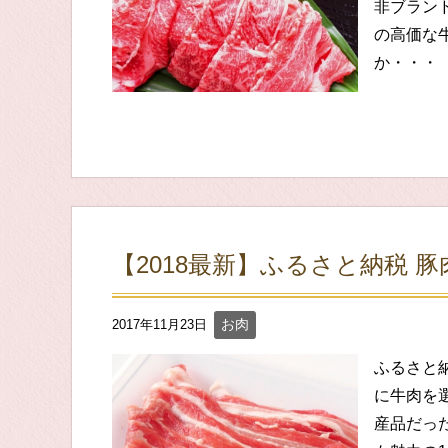
非ブラン
の高価な
か・・・
【2018最新】ふるさと納税 豚
お肉
2017年11月23日
ふるさと
に牛肉を
産品だっ