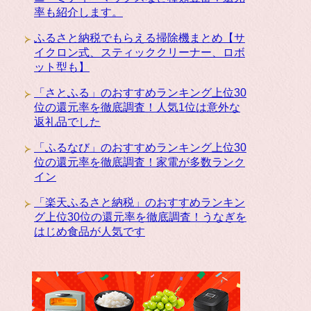
率も紹介します。
ふるさと納税でもらえる掃除機まとめ【サ
イクロン式、スティッククリーナー、ロボ
ット型も】
「さとふる」のおすすめランキング上位30
位の還元率を徹底調査！人気1位は意外な
返礼品でした
「ふるなび」のおすすめランキング上位30
位の還元率を徹底調査！家電が多数ランク
イン
「楽天ふるさと納税」のおすすめランキン
グ上位30位の還元率を徹底調査！うなぎを
はじめ食品が人気です