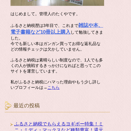
はじめまして。管理人のたくやです。
雑誌や本、
ふるさと納税歴は3年目で、これまで
電子書籍など10冊以上購入
して勉強してきま
した。
今でも新しい本はガンガン買ってお得な返礼品な
どの情報チェックは欠かしていません。
ふるさと納税は素晴らしい制度なので、1人でも多
くの人が挑戦するきっかけになればと思ってこの
サイトを運営しています。
私がふるさと納税にハマった理由やもう少し詳し
いプロフィールは→
こちら
最近の投稿
ふるさと納税でもらえるヨギボー特集！ミ
ニ・ミディ・マックスなど種類豊富！還元