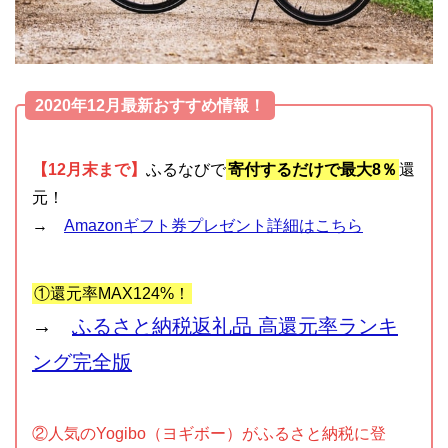
2020年12月最新おすすめ情報！
【12月末まで】
ふるなびで
寄付するだけで最大8％
還
元！
→
Amazonギフト券プレゼント詳細はこちら
①還元率MAX124%！
→
ふるさと納税返礼品 高還元率ランキ
ング完全版
②人気のYogibo（ヨギボー）がふるさと納税に登