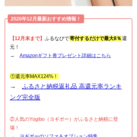
2020年12月最新おすすめ情報！
【12月末まで】
ふるなびで
寄付するだけで最大8％
還
元！
→
Amazonギフト券プレゼント詳細はこちら
①還元率MAX124%！
→
ふるさと納税返礼品 高還元率ランキ
ング完全版
②人気のYogibo（ヨギボー）がふるさと納税に登
場！
→
ヨギボーのソファ＆オプション特集