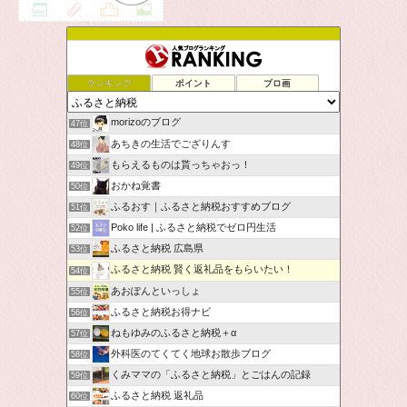
ランキング
ポイント
ブロ画
morizoのブログ
47位
あちきの生活でござりんす
48位
もらえるものは貰っちゃおっ！
49位
おかね覚書
50位
ふるおす｜ふるさと納税おすすめブログ
51位
Poko life | ふるさと納税でゼロ円生活
52位
ふるさと納税 広島県
53位
ふるさと納税 賢く返礼品をもらいたい！
54位
あおぽんといっしょ
55位
ふるさと納税お得ナビ
56位
ねもゆみのふるさと納税＋α
57位
外科医のてくてく地球お散歩ブログ
58位
くみママの「ふるさと納税」とごはんの記録
59位
ふるさと納税 返礼品
60位