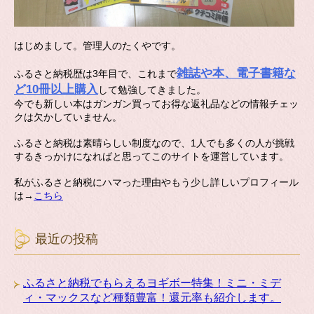
はじめまして。管理人のたくやです。
雑誌や本、電子書籍な
ふるさと納税歴は3年目で、これまで
ど10冊以上購入
して勉強してきました。
今でも新しい本はガンガン買ってお得な返礼品などの情報チェッ
クは欠かしていません。
ふるさと納税は素晴らしい制度なので、1人でも多くの人が挑戦
するきっかけになればと思ってこのサイトを運営しています。
私がふるさと納税にハマった理由やもう少し詳しいプロフィール
は→
こちら
最近の投稿
ふるさと納税でもらえるヨギボー特集！ミニ・ミデ
ィ・マックスなど種類豊富！還元率も紹介します。