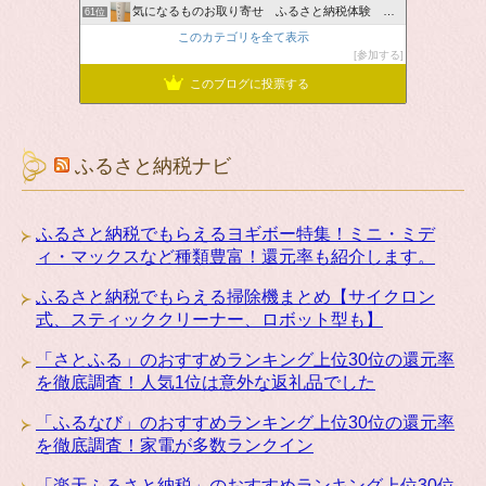
気になるものお取り寄せ ふるさと納税体験 ＆ お薦め情報
61位
このカテゴリを全て表示
参加する
このブログに投票する
ふるさと納税ナビ
ふるさと納税でもらえるヨギボー特集！ミニ・ミデ
ィ・マックスなど種類豊富！還元率も紹介します。
ふるさと納税でもらえる掃除機まとめ【サイクロン
式、スティッククリーナー、ロボット型も】
「さとふる」のおすすめランキング上位30位の還元率
を徹底調査！人気1位は意外な返礼品でした
「ふるなび」のおすすめランキング上位30位の還元率
を徹底調査！家電が多数ランクイン
「楽天ふるさと納税」のおすすめランキング上位30位