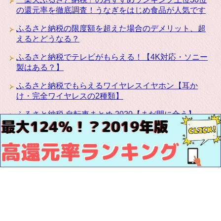
の還元率を徹底調査！うなぎをはじめ食品が人気です
ふるさと納税の限度額を超えた場合のデメリット、超
えるとどうなる？
ふるさと納税でテレビがもらえる！【4K対応・ソニー
製はある？】
ふるさと納税でもらえるワイヤレスイヤホン【耳か
け・完全ワイヤレスの2種類】
ふるさと納税 自転車まとめ 2020【まだ間に合う】
ふるさと納税にカリモクの高級家具が登場！椅子・テ
ーブル・ベッドなど種類豊富です
お問い合わせ
サイトマップ