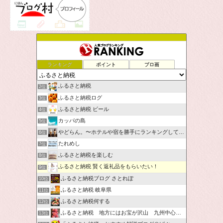
ランキング
ポイント
ブロ画
ふるさと納税
2位
ふるさと納税ログ
3位
ふるさと納税 ビール
4位
カッパの島
5位
やどらん。〜ホテルや宿を勝手にランキングしてみた〜
6位
たれめし
7位
ふるさと納税を楽しむ
8位
ふるさと納税 賢く返礼品をもらいたい！
9位
ふるさと納税ブログ さとれぽ
10位
ふるさと納税 岐阜県
11位
ふるさと納税何する
12位
ふるさと納税 地方にはお宝が沢山 九州中心です。
13位