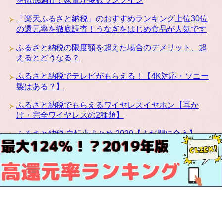
を徹底調査！家電が多数ランクイン
「楽天ふるさと納税」のおすすめランキング上位30位
の還元率を徹底調査！うなぎをはじめ食品が人気です
ふるさと納税の限度額を超えた場合のデメリット、超
えるとどうなる？
ふるさと納税でテレビがもらえる！【4K対応・ソニー
製はある？】
ふるさと納税でもらえるワイヤレスイヤホン【耳か
け・完全ワイヤレスの2種類】
ふるさと納税 自転車まとめ 2020【まだ間に合う】
ふるさと納税にカリモクの高級家具が登場！椅子・テ
ーブル・ベッドなど種類豊富です
お問い合わせ