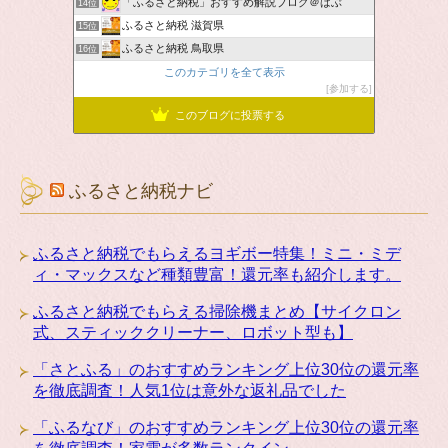
「ふるさと納税」おすすめ解説ブログ＠ばぶ
14位
ふるさと納税 滋賀県
15位
ふるさと納税 鳥取県
16位
このカテゴリを全て表示
参加する
このブログに投票する
ふるさと納税ナビ
ふるさと納税でもらえるヨギボー特集！ミニ・ミデ
ィ・マックスなど種類豊富！還元率も紹介します。
ふるさと納税でもらえる掃除機まとめ【サイクロン
式、スティッククリーナー、ロボット型も】
「さとふる」のおすすめランキング上位30位の還元率
を徹底調査！人気1位は意外な返礼品でした
「ふるなび」のおすすめランキング上位30位の還元率