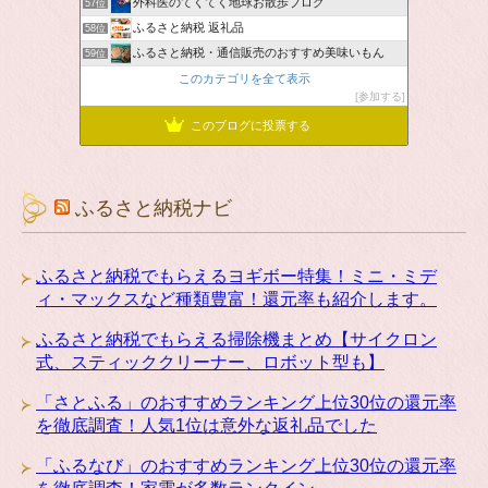
外科医のてくてく地球お散歩ブログ
57位
ふるさと納税 返礼品
58位
ふるさと納税・通信販売のおすすめ美味いもん
59位
このカテゴリを全て表示
参加する
このブログに投票する
ふるさと納税ナビ
ふるさと納税でもらえるヨギボー特集！ミニ・ミデ
ィ・マックスなど種類豊富！還元率も紹介します。
ふるさと納税でもらえる掃除機まとめ【サイクロン
式、スティッククリーナー、ロボット型も】
「さとふる」のおすすめランキング上位30位の還元率
を徹底調査！人気1位は意外な返礼品でした
「ふるなび」のおすすめランキング上位30位の還元率