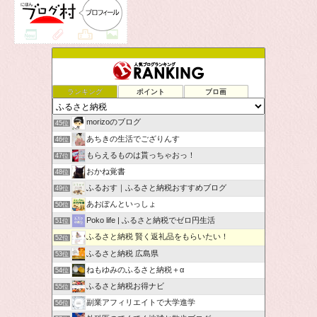
ランキング
ポイント
ブロ画
morizoのブログ
45位
あちきの生活でござりんす
46位
もらえるものは貰っちゃおっ！
47位
おかね覚書
48位
ふるおす｜ふるさと納税おすすめブログ
49位
あおぽんといっしょ
50位
Poko life | ふるさと納税でゼロ円生活
51位
ふるさと納税 賢く返礼品をもらいたい！
52位
ふるさと納税 広島県
53位
ねもゆみのふるさと納税＋α
54位
ふるさと納税お得ナビ
55位
副業アフィリエイトで大学進学
56位