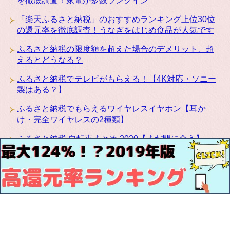
を徹底調査！家電が多数ランクイン
「楽天ふるさと納税」のおすすめランキング上位30位
の還元率を徹底調査！うなぎをはじめ食品が人気です
ふるさと納税の限度額を超えた場合のデメリット、超
えるとどうなる？
ふるさと納税でテレビがもらえる！【4K対応・ソニー
製はある？】
ふるさと納税でもらえるワイヤレスイヤホン【耳か
け・完全ワイヤレスの2種類】
ふるさと納税 自転車まとめ 2020【まだ間に合う】
ふるさと納税にカリモクの高級家具が登場！椅子・テ
ーブル・ベッドなど種類豊富です
お問い合わせ