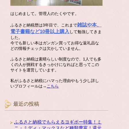
はじめまして。管理人のたくやです。
雑誌や本、
ふるさと納税歴は3年目で、これまで
電子書籍など10冊以上購入
して勉強してきま
した。
今でも新しい本はガンガン買ってお得な返礼品な
どの情報チェックは欠かしていません。
ふるさと納税は素晴らしい制度なので、1人でも多
くの人が挑戦するきっかけになればと思ってこの
サイトを運営しています。
私がふるさと納税にハマった理由やもう少し詳し
いプロフィールは→
こちら
最近の投稿
ふるさと納税でもらえるヨギボー特集！ミ
ニ・ミディ・マックスなど種類豊富！還元