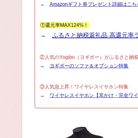
→
Amazonギフト券プレゼント詳細はこち
①還元率MAX124%！
→
ふるさと納税返礼品 高還元率
②人気のYogibo（ヨギボー）がふるさと納
→
ヨギボーのソファ＆オプション特集
③人気急上昇！ワイヤレスイヤホン特集
→
ワイヤレスイヤホン【耳かけ・完全ワ