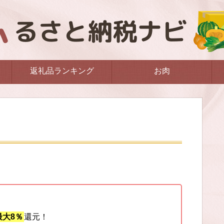
返礼品ランキング
お肉
大8％
還元！