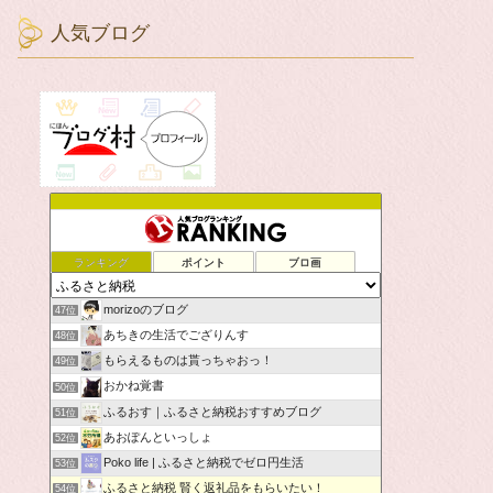
人気ブログ
ランキング
ポイント
ブロ画
morizoのブログ
47位
あちきの生活でござりんす
48位
もらえるものは貰っちゃおっ！
49位
おかね覚書
50位
ふるおす｜ふるさと納税おすすめブログ
51位
あおぽんといっしょ
52位
Poko life | ふるさと納税でゼロ円生活
53位
ふるさと納税 賢く返礼品をもらいたい！
54位