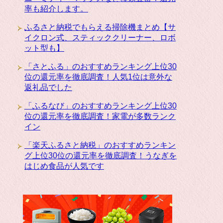
率も紹介します。
ふるさと納税でもらえる掃除機まとめ【サ
イクロン式、スティッククリーナー、ロボ
ット型も】
「さとふる」のおすすめランキング上位30
位の還元率を徹底調査！人気1位は意外な
返礼品でした
「ふるなび」のおすすめランキング上位30
位の還元率を徹底調査！家電が多数ランク
イン
「楽天ふるさと納税」のおすすめランキン
グ上位30位の還元率を徹底調査！うなぎを
はじめ食品が人気です