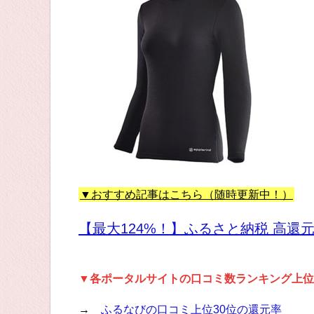
▼おすすめ記事はこちら（随時更新中！）
【最大124%！】ふるさと納税 高還
▼各ポータルサイトの口コミ数ランキング上位
→
ふるなびの口コミ上位30位の還元率