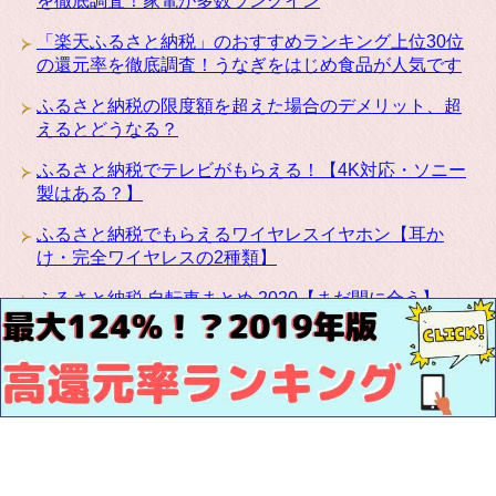
を徹底調査！家電が多数ランクイン
「楽天ふるさと納税」のおすすめランキング上位30位
の還元率を徹底調査！うなぎをはじめ食品が人気です
ふるさと納税の限度額を超えた場合のデメリット、超
えるとどうなる？
ふるさと納税でテレビがもらえる！【4K対応・ソニー
製はある？】
ふるさと納税でもらえるワイヤレスイヤホン【耳か
け・完全ワイヤレスの2種類】
ふるさと納税 自転車まとめ 2020【まだ間に合う】
ふるさと納税にカリモクの高級家具が登場！椅子・テ
ーブル・ベッドなど種類豊富です
お問い合わせ