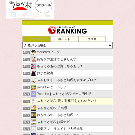
ランキング
ポイント
ブロ画
morizoのブログ
46位
あちきの生活でござりんす
47位
もらえるものは貰っちゃおっ！
48位
おかね覚書
49位
ふるおす｜ふるさと納税おすすめブログ
50位
あおぽんといっしょ
51位
Poko life | ふるさと納税でゼロ円生活
52位
ふるさと納税 賢く返礼品をもらいたい！
53位
ふるさと納税 広島県
54位
ねもゆみのふるさと納税＋α
55位
ふるさと納税お得ナビ
56位
副業アフィリエイトで大学進学
57位