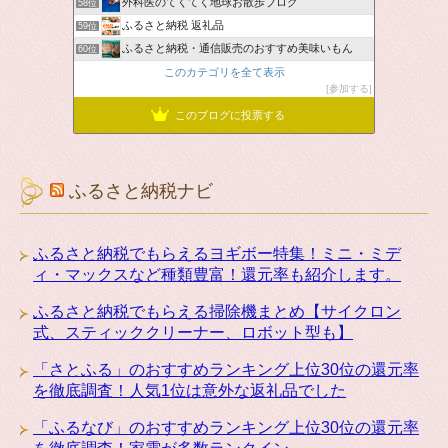
外科医のてくてく地球お散歩ブログ
58位
ふるさと納税 返礼品
59位
ふるさと納税・通信販売のおすすめ美味いもん
60位
このカテゴリを全て表示
参加する
このブログに投票する
ふるさと納税ナビ
ふるさと納税でもらえるヨギボー特集！ミニ・ミデ
ィ・マックスなど種類豊富！還元率も紹介します。
ふるさと納税でもらえる掃除機まとめ【サイクロン
式、スティッククリーナー、ロボット型も】
「さとふる」のおすすめランキング上位30位の還元率
を徹底調査！人気1位は意外な返礼品でした
「ふるなび」のおすすめランキング上位30位の還元率