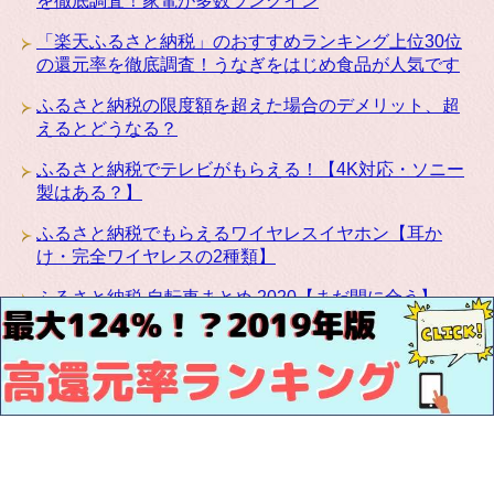
を徹底調査！家電が多数ランクイン
「楽天ふるさと納税」のおすすめランキング上位30位
の還元率を徹底調査！うなぎをはじめ食品が人気です
ふるさと納税の限度額を超えた場合のデメリット、超
えるとどうなる？
ふるさと納税でテレビがもらえる！【4K対応・ソニー
製はある？】
ふるさと納税でもらえるワイヤレスイヤホン【耳か
け・完全ワイヤレスの2種類】
ふるさと納税 自転車まとめ 2020【まだ間に合う】
ふるさと納税にカリモクの高級家具が登場！椅子・テ
ーブル・ベッドなど種類豊富です
お問い合わせ