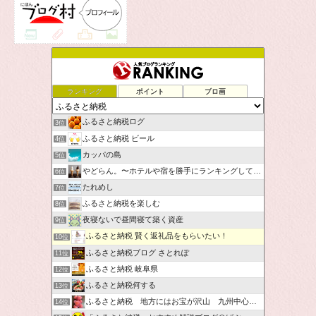
ランキング
ポイント
ブロ画
ふるさと納税ログ
3位
ふるさと納税 ビール
4位
カッパの島
5位
やどらん。〜ホテルや宿を勝手にランキングしてみた〜
6位
たれめし
7位
ふるさと納税を楽しむ
8位
夜寝ないで昼間寝て築く資産
9位
ふるさと納税 賢く返礼品をもらいたい！
10位
ふるさと納税ブログ さとれぽ
11位
ふるさと納税 岐阜県
12位
ふるさと納税何する
13位
ふるさと納税 地方にはお宝が沢山 九州中心です。
14位