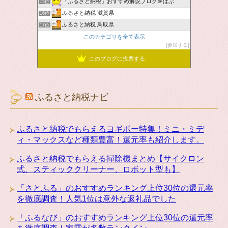
「ふるさと納税」おすすめ解説ブログ＠ばぶ
15位
ふるさと納税 滋賀県
16位
ふるさと納税 鳥取県
17位
このカテゴリを全て表示
参加する
このブログに投票する
ふるさと納税ナビ
ふるさと納税でもらえるヨギボー特集！ミニ・ミデ
ィ・マックスなど種類豊富！還元率も紹介します。
ふるさと納税でもらえる掃除機まとめ【サイクロン
式、スティッククリーナー、ロボット型も】
「さとふる」のおすすめランキング上位30位の還元率
を徹底調査！人気1位は意外な返礼品でした
「ふるなび」のおすすめランキング上位30位の還元率