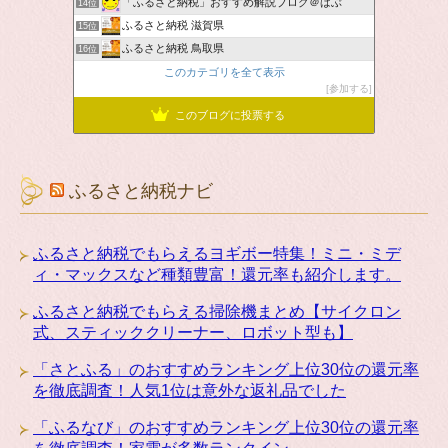
「ふるさと納税」おすすめ解説ブログ＠ばぶ
14位
ふるさと納税 滋賀県
15位
ふるさと納税 鳥取県
16位
このカテゴリを全て表示
参加する
このブログに投票する
ふるさと納税ナビ
ふるさと納税でもらえるヨギボー特集！ミニ・ミデ
ィ・マックスなど種類豊富！還元率も紹介します。
ふるさと納税でもらえる掃除機まとめ【サイクロン
式、スティッククリーナー、ロボット型も】
「さとふる」のおすすめランキング上位30位の還元率
を徹底調査！人気1位は意外な返礼品でした
「ふるなび」のおすすめランキング上位30位の還元率