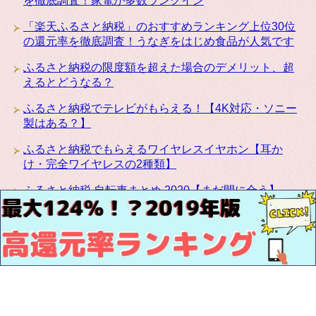
を徹底調査！家電が多数ランクイン
「楽天ふるさと納税」のおすすめランキング上位30位
の還元率を徹底調査！うなぎをはじめ食品が人気です
ふるさと納税の限度額を超えた場合のデメリット、超
えるとどうなる？
ふるさと納税でテレビがもらえる！【4K対応・ソニー
製はある？】
ふるさと納税でもらえるワイヤレスイヤホン【耳か
け・完全ワイヤレスの2種類】
ふるさと納税 自転車まとめ 2020【まだ間に合う】
ふるさと納税にカリモクの高級家具が登場！椅子・テ
ーブル・ベッドなど種類豊富です
お問い合わせ