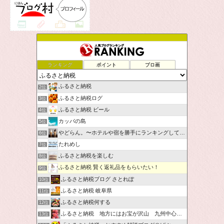
ランキング
ポイント
ブロ画
ふるさと納税
2位
ふるさと納税ログ
3位
ふるさと納税 ビール
4位
カッパの島
5位
やどらん。〜ホテルや宿を勝手にランキングしてみた〜
6位
たれめし
7位
ふるさと納税を楽しむ
8位
ふるさと納税 賢く返礼品をもらいたい！
9位
ふるさと納税ブログ さとれぽ
10位
ふるさと納税 岐阜県
11位
ふるさと納税何する
12位
ふるさと納税 地方にはお宝が沢山 九州中心です。
13位