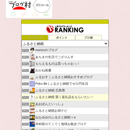
ランキング
ポイント
ブロ画
morizoのブログ
47位
あちきの生活でござりんす
48位
もらえるものは貰っちゃおっ！
49位
おかね覚書
50位
ふるおす｜ふるさと納税おすすめブログ
51位
Poko life | ふるさと納税でゼロ円生活
52位
ふるさと納税 広島県
53位
ふるさと納税 賢く返礼品をもらいたい！
54位
あおぽんといっしょ
55位
ふるさと納税お得ナビ
56位
ねもゆみのふるさと納税＋α
57位
外科医のてくてく地球お散歩ブログ
58位