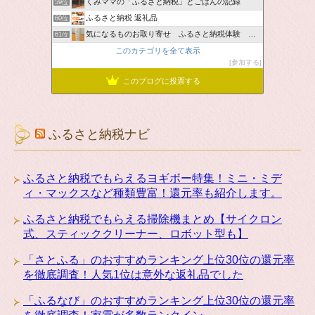
くみママの「ふるさと納税」とごはんの記録
59位
ふるさと納税 返礼品
60位
気になるものお取り寄せ ふるさと納税体験 ＆ お薦め情報
61位
このカテゴリを全て表示
参加する
このブログに投票する
ふるさと納税ナビ
ふるさと納税でもらえるヨギボー特集！ミニ・ミデ
ィ・マックスなど種類豊富！還元率も紹介します。
ふるさと納税でもらえる掃除機まとめ【サイクロン
式、スティッククリーナー、ロボット型も】
「さとふる」のおすすめランキング上位30位の還元率
を徹底調査！人気1位は意外な返礼品でした
「ふるなび」のおすすめランキング上位30位の還元率