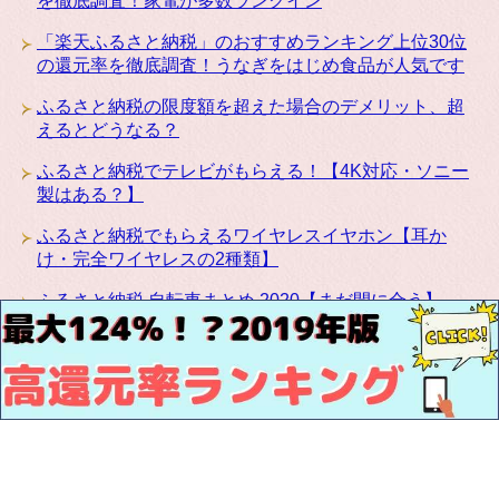
を徹底調査！家電が多数ランクイン
「楽天ふるさと納税」のおすすめランキング上位30位
の還元率を徹底調査！うなぎをはじめ食品が人気です
ふるさと納税の限度額を超えた場合のデメリット、超
えるとどうなる？
ふるさと納税でテレビがもらえる！【4K対応・ソニー
製はある？】
ふるさと納税でもらえるワイヤレスイヤホン【耳か
け・完全ワイヤレスの2種類】
ふるさと納税 自転車まとめ 2020【まだ間に合う】
ふるさと納税にカリモクの高級家具が登場！椅子・テ
ーブル・ベッドなど種類豊富です
お問い合わせ