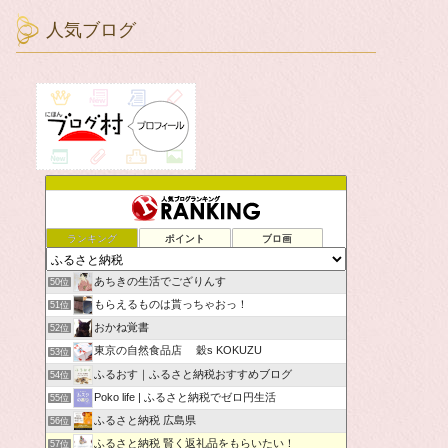
人気ブログ
ランキング
ポイント
ブロ画
あちきの生活でござりんす
50位
もらえるものは貰っちゃおっ！
51位
おかね覚書
52位
東京の自然食品店 穀s KOKUZU
53位
ふるおす｜ふるさと納税おすすめブログ
54位
Poko life | ふるさと納税でゼロ円生活
55位
ふるさと納税 広島県
56位
ふるさと納税 賢く返礼品をもらいたい！
57位