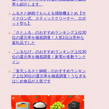
率も紹介します。
ふるさと納税でもらえる掃除機まとめ【サ
イクロン式、スティッククリーナー、ロボ
ット型も】
「さとふる」のおすすめランキング上位30
位の還元率を徹底調査！人気1位は意外な
返礼品でした
「ふるなび」のおすすめランキング上位30
位の還元率を徹底調査！家電が多数ランク
イン
「楽天ふるさと納税」のおすすめランキン
グ上位30位の還元率を徹底調査！うなぎを
はじめ食品が人気です