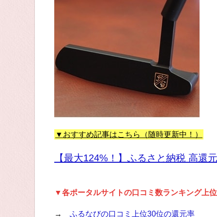
▼おすすめ記事はこちら（随時更新中！）
【最大124%！】ふるさと納税 高還
▼各ポータルサイトの口コミ数ランキング上位
→
ふるなびの口コミ上位30位の還元率