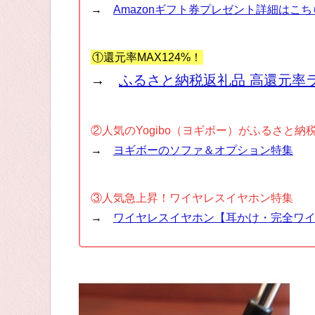
→
Amazonギフト券プレゼント詳細はこち
①還元率MAX124%！
→
ふるさと納税返礼品 高還元率
②人気のYogibo（ヨギボー）がふるさと納
→
ヨギボーのソファ＆オプション特集
③人気急上昇！ワイヤレスイヤホン特集
→
ワイヤレスイヤホン【耳かけ・完全ワ