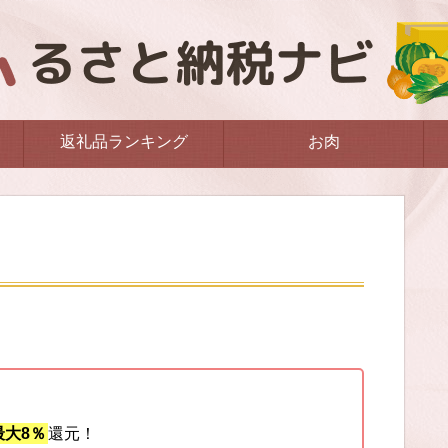
返礼品ランキング
お肉
大8％
還元！