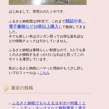
はじめまして。管理人のたくやです。
雑誌や本、
ふるさと納税歴は3年目で、これまで
電子書籍など10冊以上購入
して勉強してきま
した。
今でも新しい本はガンガン買ってお得な返礼品な
どの情報チェックは欠かしていません。
ふるさと納税は素晴らしい制度なので、1人でも多
くの人が挑戦するきっかけになればと思ってこの
サイトを運営しています。
私がふるさと納税にハマった理由やもう少し詳し
いプロフィールは→
こちら
最近の投稿
ふるさと納税でもらえるヨギボー特集！ミ
ニ・ミディ・マックスなど種類豊富！還元