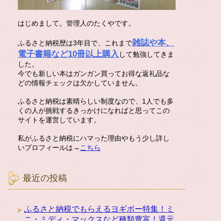
はじめまして。管理人のたくやです。
雑誌や本、
ふるさと納税歴は3年目で、これまで
電子書籍など10冊以上購入
して勉強してきま
した。
今でも新しい本はガンガン買ってお得な返礼品な
どの情報チェックは欠かしていません。
ふるさと納税は素晴らしい制度なので、1人でも多
くの人が挑戦するきっかけになればと思ってこの
サイトを運営しています。
私がふるさと納税にハマった理由やもう少し詳し
いプロフィールは→
こちら
最近の投稿
ふるさと納税でもらえるヨギボー特集！ミ
ニ・ミディ・マックスなど種類豊富！還元