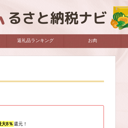
返礼品ランキング
お肉
大8％
還元！