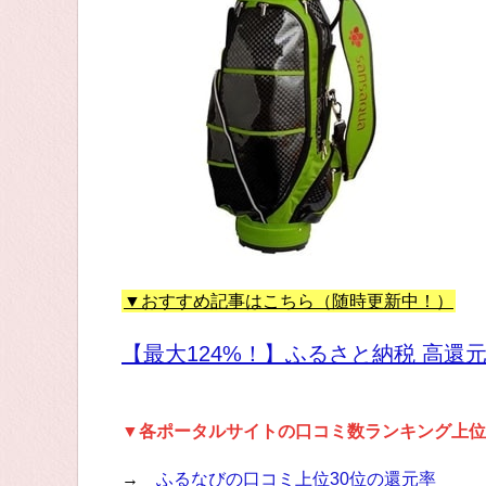
▼おすすめ記事はこちら（随時更新中！）
【最大124%！】ふるさと納税 高還
▼各ポータルサイトの口コミ数ランキング上位
→
ふるなびの口コミ上位30位の還元率