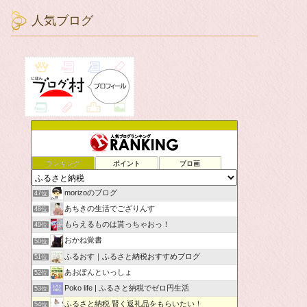
人気ブログ
ランキング
ポイント
ブロ画
morizoのブログ
47位
あちきの生活でござりんす
48位
もらえるものは貰っちゃおっ！
49位
おかね覚書
50位
ふるおす｜ふるさと納税おすすめブログ
51位
あおぽんといっしょ
52位
Poko life | ふるさと納税でゼロ円生活
53位
ふるさと納税 賢く返礼品をもらいたい！
54位