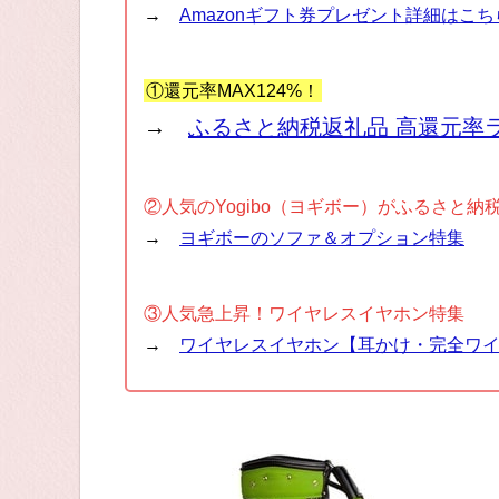
→
Amazonギフト券プレゼント詳細はこち
①還元率MAX124%！
→
ふるさと納税返礼品 高還元率
②人気のYogibo（ヨギボー）がふるさと納
→
ヨギボーのソファ＆オプション特集
③人気急上昇！ワイヤレスイヤホン特集
→
ワイヤレスイヤホン【耳かけ・完全ワ