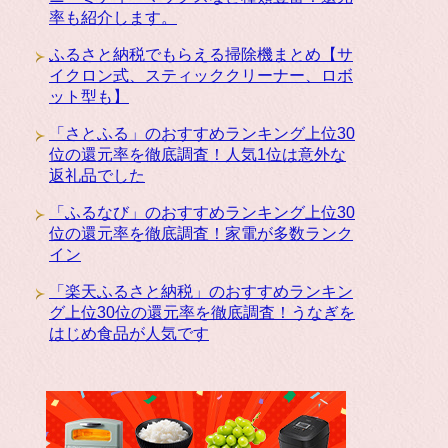
率も紹介します。
ふるさと納税でもらえる掃除機まとめ【サ
イクロン式、スティッククリーナー、ロボ
ット型も】
「さとふる」のおすすめランキング上位30
位の還元率を徹底調査！人気1位は意外な
返礼品でした
「ふるなび」のおすすめランキング上位30
位の還元率を徹底調査！家電が多数ランク
イン
「楽天ふるさと納税」のおすすめランキン
グ上位30位の還元率を徹底調査！うなぎを
はじめ食品が人気です