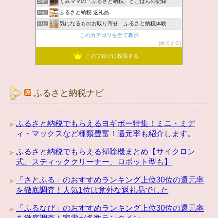
くみママの「ふるさと納税」とごはんの記録
59位
ふるさと納税 返礼品
60位
気になるものお取り寄せ ふるさと納税体験 ＆ お薦め情報
61位
このカテゴリを全て表示
参加する
このブログに投票する
ふるさと納税ナビ
ふるさと納税でもらえるヨギボー特集！ミニ・ミデ
ィ・マックスなど種類豊富！還元率も紹介します。
ふるさと納税でもらえる掃除機まとめ【サイクロン
式、スティッククリーナー、ロボット型も】
「さとふる」のおすすめランキング上位30位の還元率
を徹底調査！人気1位は意外な返礼品でした
「ふるなび」のおすすめランキング上位30位の還元率