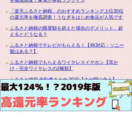
を徹底調査！家電が多数ランクイン
「楽天ふるさと納税」のおすすめランキング上位30位
の還元率を徹底調査！うなぎをはじめ食品が人気です
ふるさと納税の限度額を超えた場合のデメリット、超
えるとどうなる？
ふるさと納税でテレビがもらえる！【4K対応・ソニー
製はある？】
ふるさと納税でもらえるワイヤレスイヤホン【耳か
け・完全ワイヤレスの2種類】
ふるさと納税 自転車まとめ 2020【まだ間に合う】
ふるさと納税にカリモクの高級家具が登場！椅子・テ
ーブル・ベッドなど種類豊富です
お問い合わせ