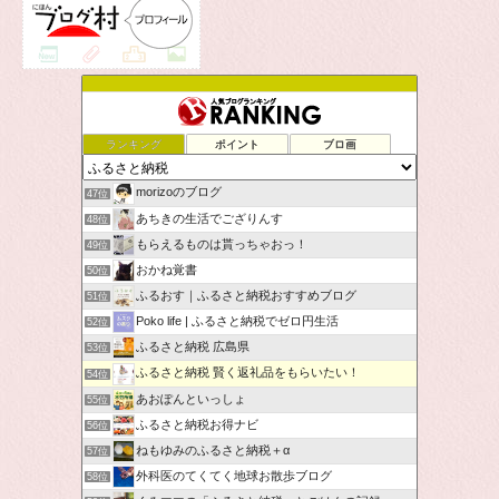
ランキング
ポイント
ブロ画
morizoのブログ
47位
あちきの生活でござりんす
48位
もらえるものは貰っちゃおっ！
49位
おかね覚書
50位
ふるおす｜ふるさと納税おすすめブログ
51位
Poko life | ふるさと納税でゼロ円生活
52位
ふるさと納税 広島県
53位
ふるさと納税 賢く返礼品をもらいたい！
54位
あおぽんといっしょ
55位
ふるさと納税お得ナビ
56位
ねもゆみのふるさと納税＋α
57位
外科医のてくてく地球お散歩ブログ
58位