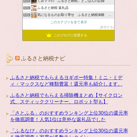
くみママの「ふるさと納税」とごはんの記録
61位
ふるさと納税 返礼品
62位
気になるものお取り寄せ ふるさと納税体験 ＆ お薦め情報
63位
このカテゴリを全て表示
参加する
このブログに投票する
ふるさと納税ナビ
ふるさと納税でもらえるヨギボー特集！ミニ・ミデ
ィ・マックスなど種類豊富！還元率も紹介します。
ふるさと納税でもらえる掃除機まとめ【サイクロン
式、スティッククリーナー、ロボット型も】
「さとふる」のおすすめランキング上位30位の還元率
を徹底調査！人気1位は意外な返礼品でした
「ふるなび」のおすすめランキング上位30位の還元率