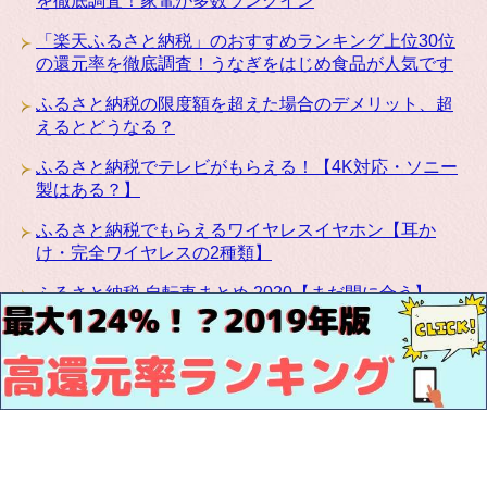
を徹底調査！家電が多数ランクイン
「楽天ふるさと納税」のおすすめランキング上位30位
の還元率を徹底調査！うなぎをはじめ食品が人気です
ふるさと納税の限度額を超えた場合のデメリット、超
えるとどうなる？
ふるさと納税でテレビがもらえる！【4K対応・ソニー
製はある？】
ふるさと納税でもらえるワイヤレスイヤホン【耳か
け・完全ワイヤレスの2種類】
ふるさと納税 自転車まとめ 2020【まだ間に合う】
ふるさと納税にカリモクの高級家具が登場！椅子・テ
ーブル・ベッドなど種類豊富です
お問い合わせ