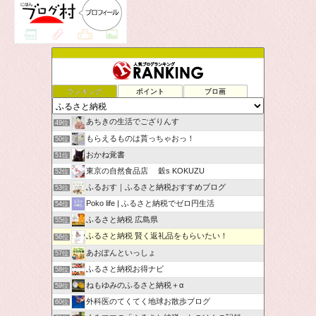
ランキング
ポイント
ブロ画
あちきの生活でござりんす
49位
もらえるものは貰っちゃおっ！
50位
おかね覚書
51位
東京の自然食品店 穀s KOKUZU
52位
ふるおす｜ふるさと納税おすすめブログ
53位
Poko life | ふるさと納税でゼロ円生活
54位
ふるさと納税 広島県
55位
ふるさと納税 賢く返礼品をもらいたい！
56位
あおぽんといっしょ
57位
ふるさと納税お得ナビ
58位
ねもゆみのふるさと納税＋α
59位
外科医のてくてく地球お散歩ブログ
60位