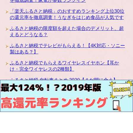
を徹底調査！家電が多数ランクイン
「楽天ふるさと納税」のおすすめランキング上位30位
の還元率を徹底調査！うなぎをはじめ食品が人気です
ふるさと納税の限度額を超えた場合のデメリット、超
えるとどうなる？
ふるさと納税でテレビがもらえる！【4K対応・ソニー
製はある？】
ふるさと納税でもらえるワイヤレスイヤホン【耳か
け・完全ワイヤレスの2種類】
ふるさと納税 自転車まとめ 2020【まだ間に合う】
ふるさと納税にカリモクの高級家具が登場！椅子・テ
ーブル・ベッドなど種類豊富です
お問い合わせ