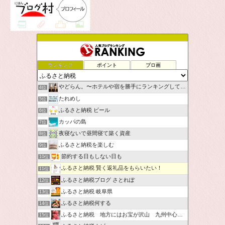
ランキング
ポイント
ブロ画
やどらん。〜ホテルや宿を勝手にランキングしてみた〜
4位
たれめし
5位
ふるさと納税 ビール
6位
カッパの島
7位
夜寝ないで昼間寝て築く資産
8位
ふるさと納税を楽しむ
9位
節約する日もしない日も
10位
ふるさと納税 賢く返礼品をもらいたい！
11位
ふるさと納税ブログ さとれぽ
12位
ふるさと納税 岐阜県
13位
ふるさと納税何する
14位
ふるさと納税 地方にはお宝が沢山 九州中心です。
15位