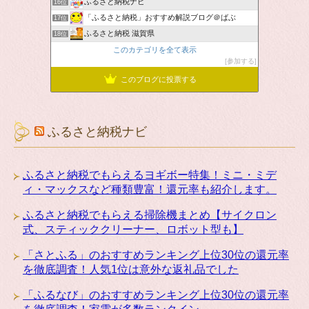
ふるさと納税ナビ
16位
「ふるさと納税」おすすめ解説ブログ＠ばぶ
17位
ふるさと納税 滋賀県
18位
このカテゴリを全て表示
参加する
このブログに投票する
ふるさと納税ナビ
ふるさと納税でもらえるヨギボー特集！ミニ・ミデ
ィ・マックスなど種類豊富！還元率も紹介します。
ふるさと納税でもらえる掃除機まとめ【サイクロン
式、スティッククリーナー、ロボット型も】
「さとふる」のおすすめランキング上位30位の還元率
を徹底調査！人気1位は意外な返礼品でした
「ふるなび」のおすすめランキング上位30位の還元率