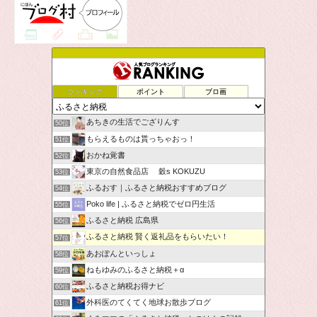
ランキング
ポイント
ブロ画
あちきの生活でござりんす
50位
もらえるものは貰っちゃおっ！
51位
おかね覚書
52位
東京の自然食品店 穀s KOKUZU
53位
ふるおす｜ふるさと納税おすすめブログ
54位
Poko life | ふるさと納税でゼロ円生活
55位
ふるさと納税 広島県
56位
ふるさと納税 賢く返礼品をもらいたい！
57位
あおぽんといっしょ
58位
ねもゆみのふるさと納税＋α
59位
ふるさと納税お得ナビ
60位
外科医のてくてく地球お散歩ブログ
61位