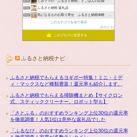
くみママの「ふるさと納税」とごはんの記録
62位
ふるさと納税 返礼品
63位
気になるものお取り寄せ ふるさと納税体験 ＆ お薦め情報
64位
このカテゴリを全て表示
参加する
このブログに投票する
ふるさと納税ナビ
ふるさと納税でもらえるヨギボー特集！ミニ・ミデ
ィ・マックスなど種類豊富！還元率も紹介します。
ふるさと納税でもらえる掃除機まとめ【サイクロン
式、スティッククリーナー、ロボット型も】
「さとふる」のおすすめランキング上位30位の還元率
を徹底調査！人気1位は意外な返礼品でした
「ふるなび」のおすすめランキング上位30位の還元率