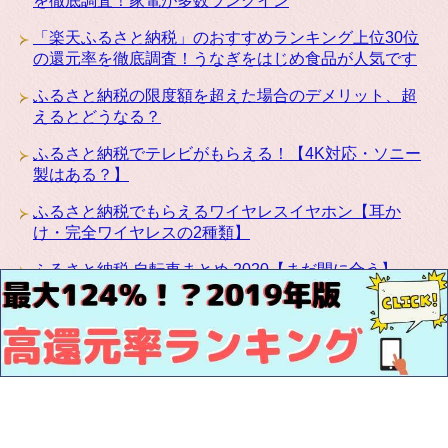
を徹底調査！家電が多数ランクイン
「楽天ふるさと納税」のおすすめランキング上位30位
の還元率を徹底調査！うなぎをはじめ食品が人気です
ふるさと納税の限度額を超えた場合のデメリット、超
えるとどうなる？
ふるさと納税でテレビがもらえる！【4K対応・ソニー
製はある？】
ふるさと納税でもらえるワイヤレスイヤホン【耳か
け・完全ワイヤレスの2種類】
ふるさと納税 自転車まとめ 2020【まだ間に合う】
ふるさと納税にカリモクの高級家具が登場！椅子・テ
ーブル・ベッドなど種類豊富です
お問い合わせ