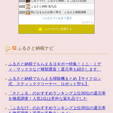
くみママの「ふるさと納税」とごはんの記録
59位
ふるさと納税 返礼品
60位
気になるものお取り寄せ ふるさと納税体験 ＆ お薦め情報
61位
このカテゴリを全て表示
参加する
このブログに投票する
ふるさと納税ナビ
ふるさと納税でもらえるヨギボー特集！ミニ・ミデ
ィ・マックスなど種類豊富！還元率も紹介します。
ふるさと納税でもらえる掃除機まとめ【サイクロン
式、スティッククリーナー、ロボット型も】
「さとふる」のおすすめランキング上位30位の還元率
を徹底調査！人気1位は意外な返礼品でした
「ふるなび」のおすすめランキング上位30位の還元率