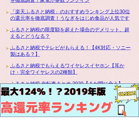
を徹底調査！家電が多数ランクイン
「楽天ふるさと納税」のおすすめランキング上位30位
の還元率を徹底調査！うなぎをはじめ食品が人気です
ふるさと納税の限度額を超えた場合のデメリット、超
えるとどうなる？
ふるさと納税でテレビがもらえる！【4K対応・ソニー
製はある？】
ふるさと納税でもらえるワイヤレスイヤホン【耳か
け・完全ワイヤレスの2種類】
ふるさと納税 自転車まとめ 2020【まだ間に合う】
ふるさと納税にカリモクの高級家具が登場！椅子・テ
ーブル・ベッドなど種類豊富です
お問い合わせ