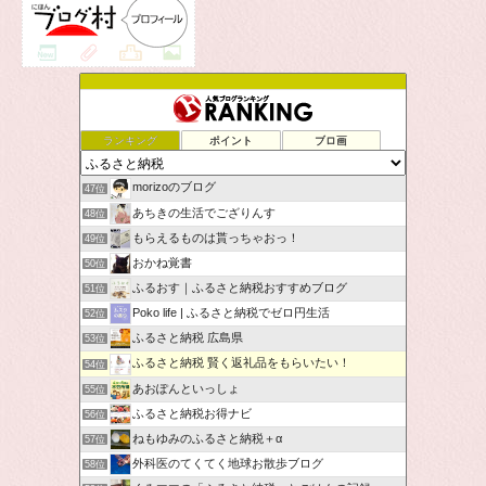
ランキング
ポイント
ブロ画
morizoのブログ
47位
あちきの生活でござりんす
48位
もらえるものは貰っちゃおっ！
49位
おかね覚書
50位
ふるおす｜ふるさと納税おすすめブログ
51位
Poko life | ふるさと納税でゼロ円生活
52位
ふるさと納税 広島県
53位
ふるさと納税 賢く返礼品をもらいたい！
54位
あおぽんといっしょ
55位
ふるさと納税お得ナビ
56位
ねもゆみのふるさと納税＋α
57位
外科医のてくてく地球お散歩ブログ
58位