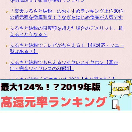
を徹底調査！家電が多数ランクイン
「楽天ふるさと納税」のおすすめランキング上位30位
の還元率を徹底調査！うなぎをはじめ食品が人気です
ふるさと納税の限度額を超えた場合のデメリット、超
えるとどうなる？
ふるさと納税でテレビがもらえる！【4K対応・ソニー
製はある？】
ふるさと納税でもらえるワイヤレスイヤホン【耳か
け・完全ワイヤレスの2種類】
ふるさと納税 自転車まとめ 2020【まだ間に合う】
ふるさと納税にカリモクの高級家具が登場！椅子・テ
ーブル・ベッドなど種類豊富です
お問い合わせ