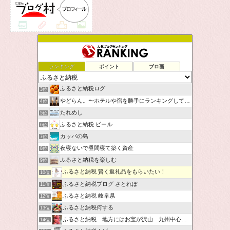
ランキング
ポイント
ブロ画
ふるさと納税ログ
3位
やどらん。〜ホテルや宿を勝手にランキングしてみた〜
4位
たれめし
5位
ふるさと納税 ビール
6位
カッパの島
7位
夜寝ないで昼間寝て築く資産
8位
ふるさと納税を楽しむ
9位
ふるさと納税 賢く返礼品をもらいたい！
10位
ふるさと納税ブログ さとれぽ
11位
ふるさと納税 岐阜県
12位
ふるさと納税何する
13位
ふるさと納税 地方にはお宝が沢山 九州中心です。
14位