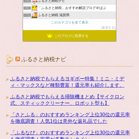
ふるさと納税ナビ
15位
「ふるさと納税」おすすめ解説ブログ＠ばぶ
16位
ふるさと納税 滋賀県
17位
このカテゴリを全て表示
参加する
このブログに投票する
ふるさと納税ナビ
ふるさと納税でもらえるヨギボー特集！ミニ・ミデ
ィ・マックスなど種類豊富！還元率も紹介します。
ふるさと納税でもらえる掃除機まとめ【サイクロン
式、スティッククリーナー、ロボット型も】
「さとふる」のおすすめランキング上位30位の還元率
を徹底調査！人気1位は意外な返礼品でした
「ふるなび」のおすすめランキング上位30位の還元率