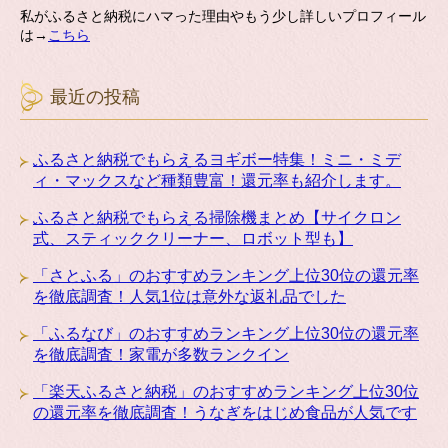
私がふるさと納税にハマった理由やもう少し詳しいプロフィール
は→
こちら
最近の投稿
ふるさと納税でもらえるヨギボー特集！ミニ・ミデ
ィ・マックスなど種類豊富！還元率も紹介します。
ふるさと納税でもらえる掃除機まとめ【サイクロン
式、スティッククリーナー、ロボット型も】
「さとふる」のおすすめランキング上位30位の還元率
を徹底調査！人気1位は意外な返礼品でした
「ふるなび」のおすすめランキング上位30位の還元率
を徹底調査！家電が多数ランクイン
「楽天ふるさと納税」のおすすめランキング上位30位
の還元率を徹底調査！うなぎをはじめ食品が人気です