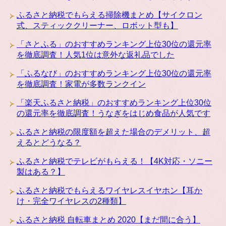
ふるさと納税でもらえる掃除機まとめ【サイクロン
式、スティッククリーナー、ロボット型も】
「さとふる」のおすすめランキング上位30位の還元率
を徹底調査！人気1位は意外な返礼品でした
「ふるなび」のおすすめランキング上位30位の還元率
を徹底調査！家電が多数ランクイン
「楽天ふるさと納税」のおすすめランキング上位30位
の還元率を徹底調査！うなぎをはじめ食品が人気です
ふるさと納税の限度額を超えた場合のデメリット、超
えるとどうなる？
ふるさと納税でテレビがもらえる！【4K対応・ソニー
製はある？】
ふるさと納税でもらえるワイヤレスイヤホン【耳か
け・完全ワイヤレスの2種類】
ふるさと納税 自転車まとめ 2020【まだ間に合う】