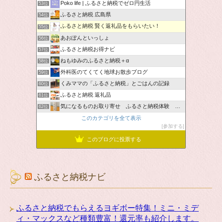
Poko life | ふるさと納税でゼロ円生活
53位
ふるさと納税 広島県
54位
ふるさと納税 賢く返礼品をもらいたい！
55位
あおぽんといっしょ
56位
ふるさと納税お得ナビ
57位
ねもゆみのふるさと納税＋α
58位
外科医のてくてく地球お散歩ブログ
59位
くみママの「ふるさと納税」とごはんの記録
60位
ふるさと納税 返礼品
61位
気になるものお取り寄せ ふるさと納税体験 ＆ お薦め情報
62位
このカテゴリを全て表示
参加する
このブログに投票する
ふるさと納税ナビ
ふるさと納税でもらえるヨギボー特集！ミニ・ミデ
ィ・マックスなど種類豊富！還元率も紹介します。