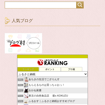
人気ブログ
ランキング
ポイント
ブロ画
あちきの生活でござりんす
48位
もらえるものは貰っちゃおっ！
49位
おかね覚書
50位
東京の自然食品店 穀s KOKUZU
51位
ふるおす｜ふるさと納税おすすめブログ
52位