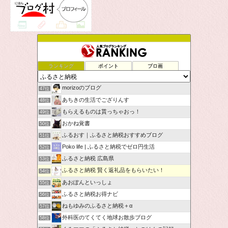
ランキング
ポイント
ブロ画
morizoのブログ
47位
あちきの生活でござりんす
48位
もらえるものは貰っちゃおっ！
49位
おかね覚書
50位
ふるおす｜ふるさと納税おすすめブログ
51位
Poko life | ふるさと納税でゼロ円生活
52位
ふるさと納税 広島県
53位
ふるさと納税 賢く返礼品をもらいたい！
54位
あおぽんといっしょ
55位
ふるさと納税お得ナビ
56位
ねもゆみのふるさと納税＋α
57位
外科医のてくてく地球お散歩ブログ
58位