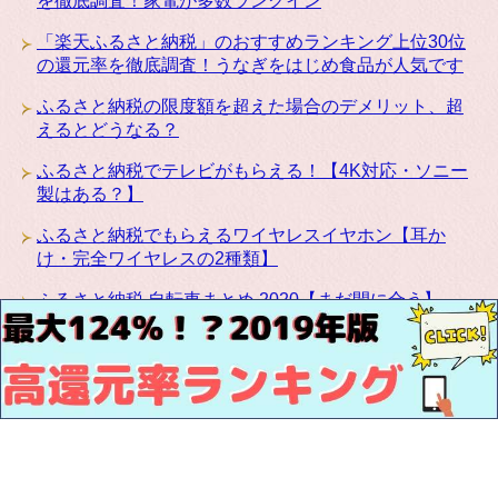
を徹底調査！家電が多数ランクイン
「楽天ふるさと納税」のおすすめランキング上位30位
の還元率を徹底調査！うなぎをはじめ食品が人気です
ふるさと納税の限度額を超えた場合のデメリット、超
えるとどうなる？
ふるさと納税でテレビがもらえる！【4K対応・ソニー
製はある？】
ふるさと納税でもらえるワイヤレスイヤホン【耳か
け・完全ワイヤレスの2種類】
ふるさと納税 自転車まとめ 2020【まだ間に合う】
ふるさと納税にカリモクの高級家具が登場！椅子・テ
ーブル・ベッドなど種類豊富です
お問い合わせ