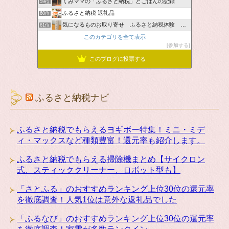
くみママの「ふるさと納税」とごはんの記録
59位
ふるさと納税 返礼品
60位
気になるものお取り寄せ ふるさと納税体験 ＆ お薦め情報
61位
このカテゴリを全て表示
参加する
このブログに投票する
ふるさと納税ナビ
ふるさと納税でもらえるヨギボー特集！ミニ・ミデ
ィ・マックスなど種類豊富！還元率も紹介します。
ふるさと納税でもらえる掃除機まとめ【サイクロン
式、スティッククリーナー、ロボット型も】
「さとふる」のおすすめランキング上位30位の還元率
を徹底調査！人気1位は意外な返礼品でした
「ふるなび」のおすすめランキング上位30位の還元率