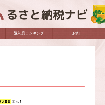
返礼品ランキング
お肉
大8％
還元！