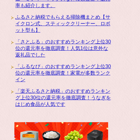
率も紹介します。
ふるさと納税でもらえる掃除機まとめ【サ
イクロン式、スティッククリーナー、ロボ
ット型も】
「さとふる」のおすすめランキング上位30
位の還元率を徹底調査！人気1位は意外な
返礼品でした
「ふるなび」のおすすめランキング上位30
位の還元率を徹底調査！家電が多数ランク
イン
「楽天ふるさと納税」のおすすめランキン
グ上位30位の還元率を徹底調査！うなぎを
はじめ食品が人気です