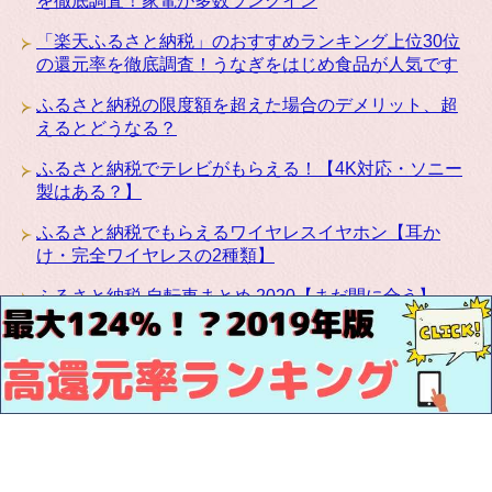
を徹底調査！家電が多数ランクイン
「楽天ふるさと納税」のおすすめランキング上位30位
の還元率を徹底調査！うなぎをはじめ食品が人気です
ふるさと納税の限度額を超えた場合のデメリット、超
えるとどうなる？
ふるさと納税でテレビがもらえる！【4K対応・ソニー
製はある？】
ふるさと納税でもらえるワイヤレスイヤホン【耳か
け・完全ワイヤレスの2種類】
ふるさと納税 自転車まとめ 2020【まだ間に合う】
ふるさと納税にカリモクの高級家具が登場！椅子・テ
ーブル・ベッドなど種類豊富です
お問い合わせ