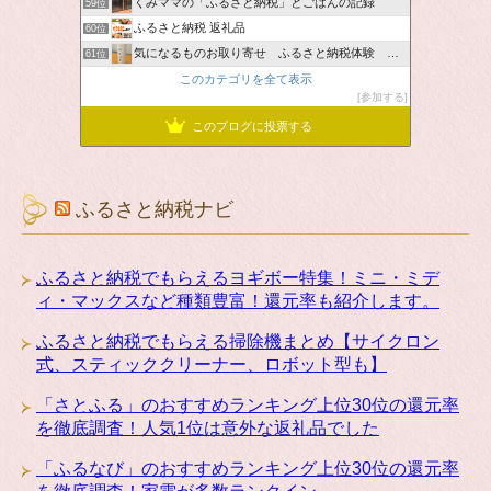
くみママの「ふるさと納税」とごはんの記録
59位
ふるさと納税 返礼品
60位
気になるものお取り寄せ ふるさと納税体験 ＆ お薦め情報
61位
このカテゴリを全て表示
参加する
このブログに投票する
ふるさと納税ナビ
ふるさと納税でもらえるヨギボー特集！ミニ・ミデ
ィ・マックスなど種類豊富！還元率も紹介します。
ふるさと納税でもらえる掃除機まとめ【サイクロン
式、スティッククリーナー、ロボット型も】
「さとふる」のおすすめランキング上位30位の還元率
を徹底調査！人気1位は意外な返礼品でした
「ふるなび」のおすすめランキング上位30位の還元率