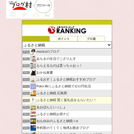
ランキング
ポイント
ブロ画
morizoのブログ
47位
あちきの生活でござりんす
48位
もらえるものは貰っちゃおっ！
49位
おかね覚書
50位
ふるおす｜ふるさと納税おすすめブログ
51位
Poko life | ふるさと納税でゼロ円生活
52位
ふるさと納税 広島県
53位
ふるさと納税 賢く返礼品をもらいたい！
54位
あおぽんといっしょ
55位
ふるさと納税お得ナビ
56位
ねもゆみのふるさと納税＋α
57位
外科医のてくてく地球お散歩ブログ
58位