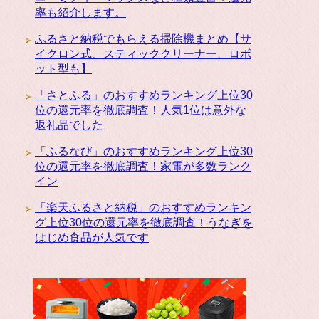
率も紹介します。
ふるさと納税でもらえる掃除機まとめ【サ
イクロン式、スティッククリーナー、ロボ
ット型も】
「さとふる」のおすすめランキング上位30
位の還元率を徹底調査！人気1位は意外な
返礼品でした
「ふるなび」のおすすめランキング上位30
位の還元率を徹底調査！家電が多数ランク
イン
「楽天ふるさと納税」のおすすめランキン
グ上位30位の還元率を徹底調査！うなぎを
はじめ食品が人気です