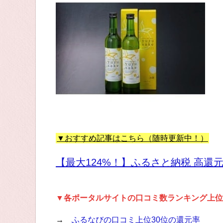
▼おすすめ記事はこちら（随時更新中！）
【最大124%！】ふるさと納税 高還
▼各ポータルサイトの口コミ数ランキング上位
→
ふるなびの口コミ上位30位の還元率