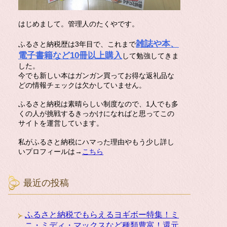
はじめまして。管理人のたくやです。
雑誌や本、
ふるさと納税歴は3年目で、これまで
電子書籍など10冊以上購入
して勉強してきま
した。
今でも新しい本はガンガン買ってお得な返礼品な
どの情報チェックは欠かしていません。
ふるさと納税は素晴らしい制度なので、1人でも多
くの人が挑戦するきっかけになればと思ってこの
サイトを運営しています。
私がふるさと納税にハマった理由やもう少し詳し
いプロフィールは→
こちら
最近の投稿
ふるさと納税でもらえるヨギボー特集！ミ
ニ・ミディ・マックスなど種類豊富！還元