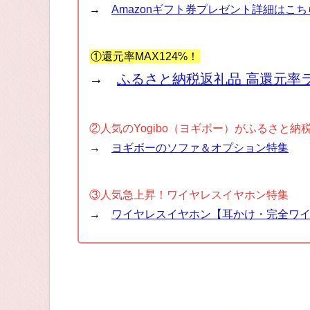
→
Amazonギフト券プレゼント詳細はこち
①還元率MAX124%！
→
ふるさと納税返礼品 高還元率
②人気のYogibo（ヨギボー）がふるさと納
→
ヨギボーのソファ＆オプション特集
③人気急上昇！ワイヤレスイヤホン特集
→
ワイヤレスイヤホン【耳かけ・完全ワ