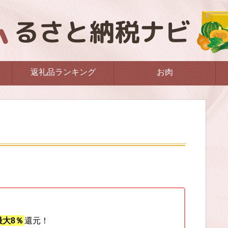
返礼品ランキング
お肉
大8％
還元！