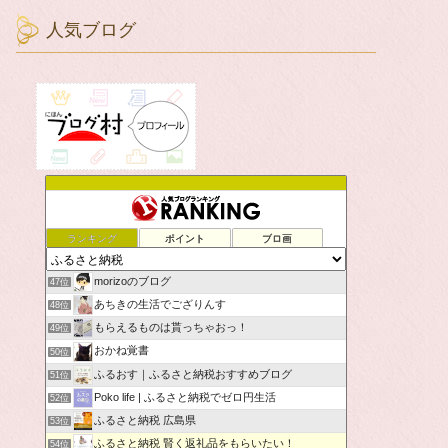
人気ブログ
ランキング
ポイント
ブロ画
morizoのブログ
47位
あちきの生活でござりんす
48位
もらえるものは貰っちゃおっ！
49位
おかね覚書
50位
ふるおす｜ふるさと納税おすすめブログ
51位
Poko life | ふるさと納税でゼロ円生活
52位
ふるさと納税 広島県
53位
ふるさと納税 賢く返礼品をもらいたい！
54位