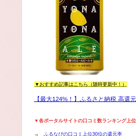
▼おすすめ記事はこちら（随時更新中！）
【最大124%！】ふるさと納税 高還
▼各ポータルサイトの口コミ数ランキング上位
→
ふるなびの口コミ上位30位の還元率