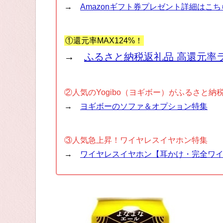
→
Amazonギフト券プレゼント詳細はこち
①還元率MAX124%！
→
ふるさと納税返礼品 高還元率
②人気のYogibo（ヨギボー）がふるさと納
→
ヨギボーのソファ＆オプション特集
③人気急上昇！ワイヤレスイヤホン特集
→
ワイヤレスイヤホン【耳かけ・完全ワ