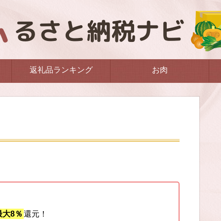
返礼品ランキング
お肉
大8％
還元！