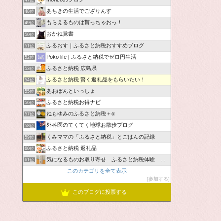
47位
あちきの生活でござりんす
48位
もらえるものは貰っちゃおっ！
49位
おかね覚書
50位
ふるおす｜ふるさと納税おすすめブログ
51位
Poko life | ふるさと納税でゼロ円生活
52位
ふるさと納税 広島県
53位
ふるさと納税 賢く返礼品をもらいたい！
54位
あおぽんといっしょ
55位
ふるさと納税お得ナビ
56位
ねもゆみのふるさと納税＋α
57位
外科医のてくてく地球お散歩ブログ
58位
くみママの「ふるさと納税」とごはんの記録
59位
ふるさと納税 返礼品
60位
気になるものお取り寄せ ふるさと納税体験 ＆ お薦め情報
61位
このカテゴリを全て表示
参加する
このブログに投票する