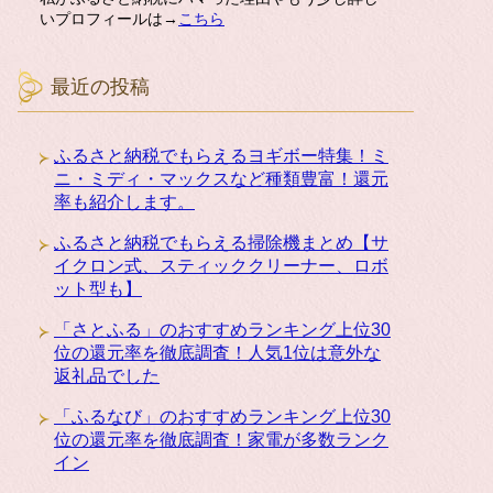
いプロフィールは→
こちら
最近の投稿
ふるさと納税でもらえるヨギボー特集！ミ
ニ・ミディ・マックスなど種類豊富！還元
率も紹介します。
ふるさと納税でもらえる掃除機まとめ【サ
イクロン式、スティッククリーナー、ロボ
ット型も】
「さとふる」のおすすめランキング上位30
位の還元率を徹底調査！人気1位は意外な
返礼品でした
「ふるなび」のおすすめランキング上位30
位の還元率を徹底調査！家電が多数ランク
イン