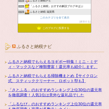
ふるさと納税ナビ
15位
「ふるさと納税」おすすめ解説ブログ＠ばぶ
16位
ふるさと納税 滋賀県
17位
このカテゴリを全て表示
参加する
このブログに投票する
ふるさと納税ナビ
ふるさと納税でもらえるヨギボー特集！ミニ・ミデ
ィ・マックスなど種類豊富！還元率も紹介します。
ふるさと納税でもらえる掃除機まとめ【サイクロン
式、スティッククリーナー、ロボット型も】
「さとふる」のおすすめランキング上位30位の還元率
を徹底調査！人気1位は意外な返礼品でした
「ふるなび」のおすすめランキング上位30位の還元率