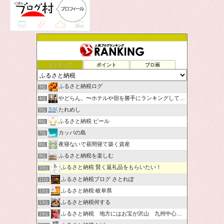
ランキング
ポイント
ブロ画
ふるさと納税ログ
3位
やどらん。〜ホテルや宿を勝手にランキングしてみた〜
4位
たれめし
5位
ふるさと納税 ビール
6位
カッパの島
7位
夜寝ないで昼間寝て築く資産
8位
ふるさと納税を楽しむ
9位
ふるさと納税 賢く返礼品をもらいたい！
10位
ふるさと納税ブログ さとれぽ
11位
ふるさと納税 岐阜県
12位
ふるさと納税何する
13位
ふるさと納税 地方にはお宝が沢山 九州中心です。
14位