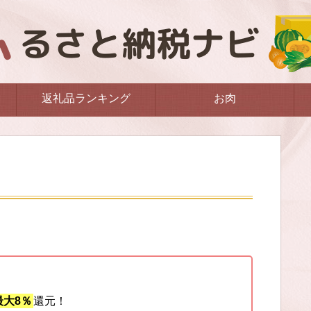
返礼品ランキング
お肉
大8％
還元！