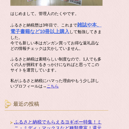
はじめまして。管理人のたくやです。
雑誌や本、
ふるさと納税歴は3年目で、これまで
電子書籍など10冊以上購入
して勉強してきま
した。
今でも新しい本はガンガン買ってお得な返礼品な
どの情報チェックは欠かしていません。
ふるさと納税は素晴らしい制度なので、1人でも多
くの人が挑戦するきっかけになればと思ってこの
サイトを運営しています。
私がふるさと納税にハマった理由やもう少し詳し
いプロフィールは→
こちら
最近の投稿
ふるさと納税でもらえるヨギボー特集！ミ
ニ・ミディ・マックスなど種類豊富！還元