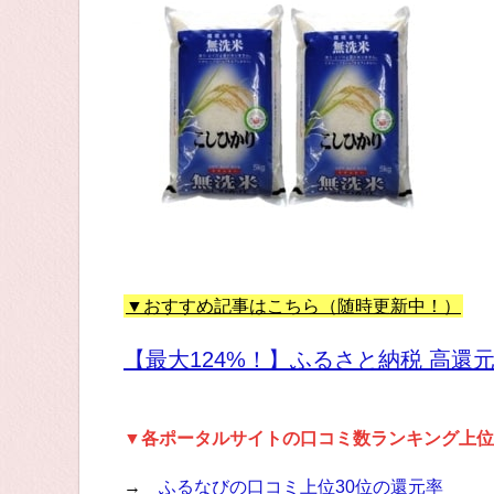
▼おすすめ記事はこちら（随時更新中！）
【最大124%！】ふるさと納税 高還
▼各ポータルサイトの口コミ数ランキング上位
→
ふるなびの口コミ上位30位の還元率