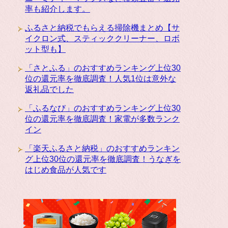
率も紹介します。
ふるさと納税でもらえる掃除機まとめ【サ
イクロン式、スティッククリーナー、ロボ
ット型も】
「さとふる」のおすすめランキング上位30
位の還元率を徹底調査！人気1位は意外な
返礼品でした
「ふるなび」のおすすめランキング上位30
位の還元率を徹底調査！家電が多数ランク
イン
「楽天ふるさと納税」のおすすめランキン
グ上位30位の還元率を徹底調査！うなぎを
はじめ食品が人気です