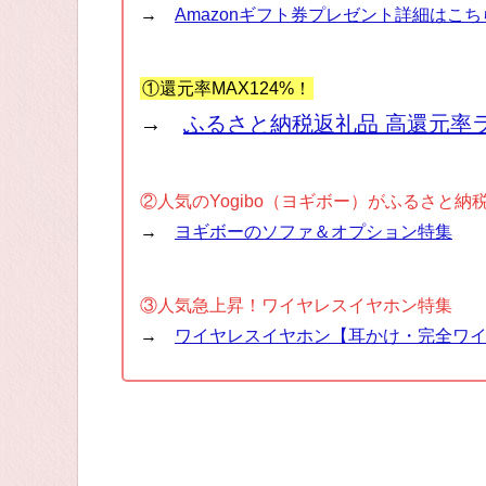
→
Amazonギフト券プレゼント詳細はこち
①還元率MAX124%！
→
ふるさと納税返礼品 高還元率
②人気のYogibo（ヨギボー）がふるさと納
→
ヨギボーのソファ＆オプション特集
③人気急上昇！ワイヤレスイヤホン特集
→
ワイヤレスイヤホン【耳かけ・完全ワ