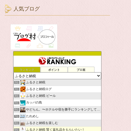
人気ブログ
ランキング
ポイント
ブロ画
ふるさと納税
2位
ふるさと納税ログ
3位
ふるさと納税 ビール
4位
カッパの島
5位
やどらん。〜ホテルや宿を勝手にランキングしてみた〜
6位
たれめし
7位
ふるさと納税を楽しむ
8位
ふるさと納税 賢く返礼品をもらいたい！
9位