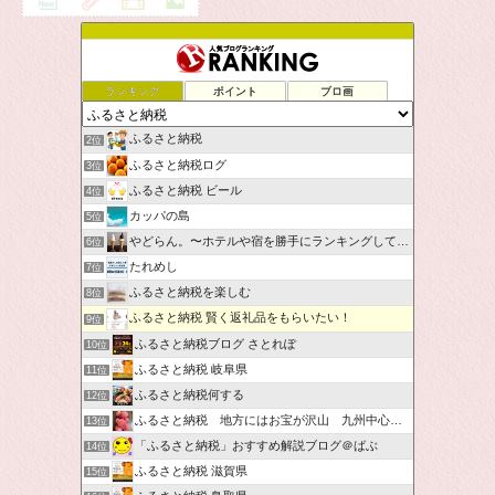
ランキング
ポイント
ブロ画
ふるさと納税
2位
ふるさと納税ログ
3位
ふるさと納税 ビール
4位
カッパの島
5位
やどらん。〜ホテルや宿を勝手にランキングしてみた〜
6位
たれめし
7位
ふるさと納税を楽しむ
8位
ふるさと納税 賢く返礼品をもらいたい！
9位
ふるさと納税ブログ さとれぽ
10位
ふるさと納税 岐阜県
11位
ふるさと納税何する
12位
ふるさと納税 地方にはお宝が沢山 九州中心です。
13位
「ふるさと納税」おすすめ解説ブログ＠ばぶ
14位
ふるさと納税 滋賀県
15位