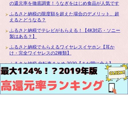
の還元率を徹底調査！うなぎをはじめ食品が人気です
ふるさと納税の限度額を超えた場合のデメリット、超
えるとどうなる？
ふるさと納税でテレビがもらえる！【4K対応・ソニー
製はある？】
ふるさと納税でもらえるワイヤレスイヤホン【耳か
け・完全ワイヤレスの2種類】
ふるさと納税 自転車まとめ 2020【まだ間に合う】
ふるさと納税にカリモクの高級家具が登場！椅子・テ
ーブル・ベッドなど種類豊富です
お問い合わせ
サイトマップ