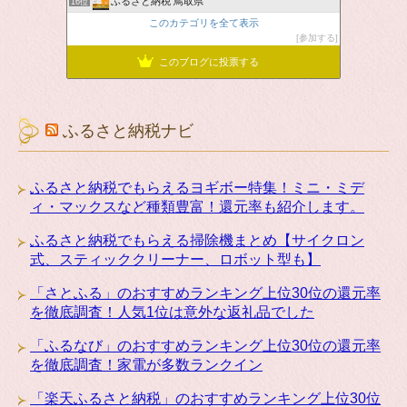
ふるさと納税 鳥取県
16位
このカテゴリを全て表示
参加する
このブログに投票する
ふるさと納税ナビ
ふるさと納税でもらえるヨギボー特集！ミニ・ミデ
ィ・マックスなど種類豊富！還元率も紹介します。
ふるさと納税でもらえる掃除機まとめ【サイクロン
式、スティッククリーナー、ロボット型も】
「さとふる」のおすすめランキング上位30位の還元率
を徹底調査！人気1位は意外な返礼品でした
「ふるなび」のおすすめランキング上位30位の還元率
を徹底調査！家電が多数ランクイン
「楽天ふるさと納税」のおすすめランキング上位30位