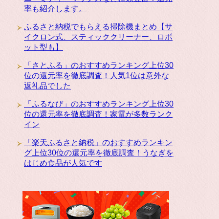
率も紹介します。
ふるさと納税でもらえる掃除機まとめ【サ
イクロン式、スティッククリーナー、ロボ
ット型も】
「さとふる」のおすすめランキング上位30
位の還元率を徹底調査！人気1位は意外な
返礼品でした
「ふるなび」のおすすめランキング上位30
位の還元率を徹底調査！家電が多数ランク
イン
「楽天ふるさと納税」のおすすめランキン
グ上位30位の還元率を徹底調査！うなぎを
はじめ食品が人気です