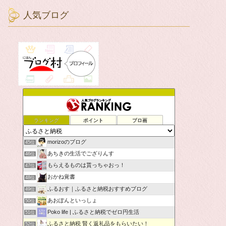
人気ブログ
ランキング
ポイント
ブロ画
morizoのブログ
45位
あちきの生活でござりんす
46位
もらえるものは貰っちゃおっ！
47位
おかね覚書
48位
ふるおす｜ふるさと納税おすすめブログ
49位
あおぽんといっしょ
50位
Poko life | ふるさと納税でゼロ円生活
51位
ふるさと納税 賢く返礼品をもらいたい！
52位