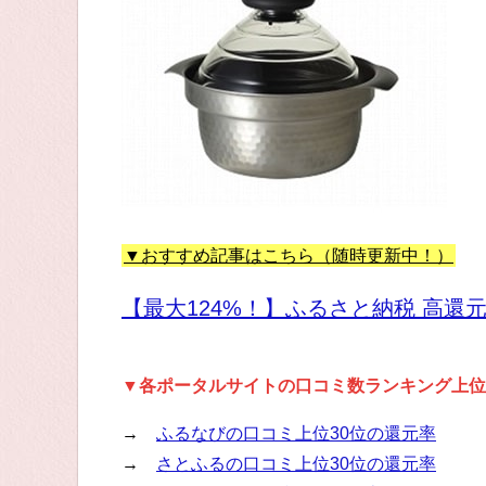
▼おすすめ記事はこちら（随時更新中！）
【最大124%！】ふるさと納税 高還
▼各ポータルサイトの口コミ数ランキング上位
→
ふるなびの口コミ上位30位の還元率
→
さとふるの口コミ上位30位の還元率