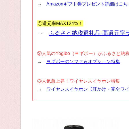
→
Amazonギフト券プレゼント詳細はこち
①還元率MAX124%！
→
ふるさと納税返礼品 高還元率
②人気のYogibo（ヨギボー）がふるさと納
→
ヨギボーのソファ＆オプション特集
③人気急上昇！ワイヤレスイヤホン特集
→
ワイヤレスイヤホン【耳かけ・完全ワ