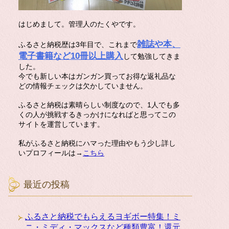
はじめまして。管理人のたくやです。
雑誌や本、
ふるさと納税歴は3年目で、これまで
電子書籍など10冊以上購入
して勉強してきま
した。
今でも新しい本はガンガン買ってお得な返礼品な
どの情報チェックは欠かしていません。
ふるさと納税は素晴らしい制度なので、1人でも多
くの人が挑戦するきっかけになればと思ってこの
サイトを運営しています。
私がふるさと納税にハマった理由やもう少し詳し
いプロフィールは→
こちら
最近の投稿
ふるさと納税でもらえるヨギボー特集！ミ
ニ・ミディ・マックスなど種類豊富！還元