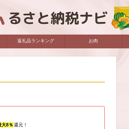
返礼品ランキング
お肉
大8％
還元！