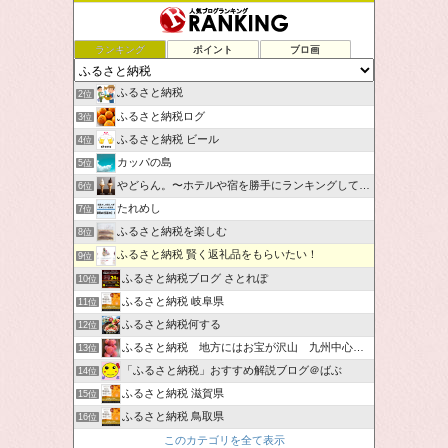
ランキング
ポイント
ブロ画
ふるさと納税
2位
ふるさと納税ログ
3位
ふるさと納税 ビール
4位
カッパの島
5位
やどらん。〜ホテルや宿を勝手にランキングしてみた〜
6位
たれめし
7位
ふるさと納税を楽しむ
8位
ふるさと納税 賢く返礼品をもらいたい！
9位
ふるさと納税ブログ さとれぽ
10位
ふるさと納税 岐阜県
11位
ふるさと納税何する
12位
ふるさと納税 地方にはお宝が沢山 九州中心です。
13位
「ふるさと納税」おすすめ解説ブログ＠ばぶ
14位
ふるさと納税 滋賀県
15位
ふるさと納税 鳥取県
16位
このカテゴリを全て表示