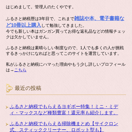
はじめまして。管理人のたくやです。
雑誌や本、電子書籍な
ふるさと納税歴は3年目で、これまで
ど10冊以上購入
して勉強してきました。
今でも新しい本はガンガン買ってお得な返礼品などの情報チェッ
クは欠かしていません。
ふるさと納税は素晴らしい制度なので、1人でも多くの人が挑戦
するきっかけになればと思ってこのサイトを運営しています。
私がふるさと納税にハマった理由やもう少し詳しいプロフィール
は→
こちら
最近の投稿
ふるさと納税でもらえるヨギボー特集！ミニ・ミデ
ィ・マックスなど種類豊富！還元率も紹介します。
ふるさと納税でもらえる掃除機まとめ【サイクロン
式、スティッククリーナー、ロボット型も】