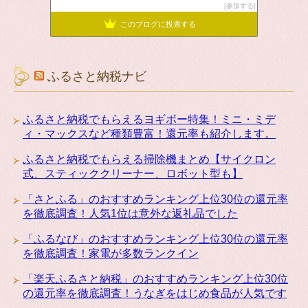
参加する
このブログに投票する
ふるさと納税ナビ
ふるさと納税でもらえるヨギボー特集！ミニ・ミデ
ィ・マックスなど種類豊富！還元率も紹介します。
ふるさと納税でもらえる掃除機まとめ【サイクロン
式、スティッククリーナー、ロボット型も】
「さとふる」のおすすめランキング上位30位の還元率
を徹底調査！人気1位は意外な返礼品でした
「ふるなび」のおすすめランキング上位30位の還元率
を徹底調査！家電が多数ランクイン
「楽天ふるさと納税」のおすすめランキング上位30位
の還元率を徹底調査！うなぎをはじめ食品が人気です