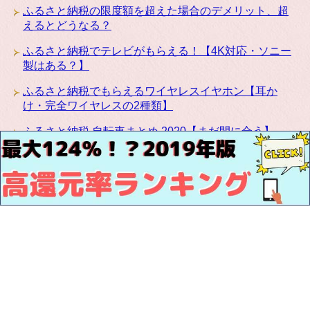
ふるさと納税の限度額を超えた場合のデメリット、超
えるとどうなる？
ふるさと納税でテレビがもらえる！【4K対応・ソニー
製はある？】
ふるさと納税でもらえるワイヤレスイヤホン【耳か
け・完全ワイヤレスの2種類】
ふるさと納税 自転車まとめ 2020【まだ間に合う】
ふるさと納税にカリモクの高級家具が登場！椅子・テ
ーブル・ベッドなど種類豊富です
お問い合わせ
サイトマップ
プロフィール