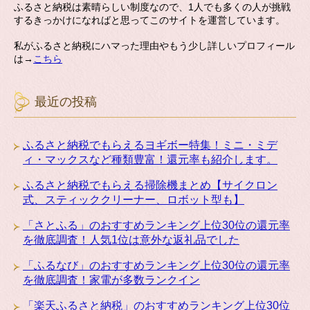
ふるさと納税は素晴らしい制度なので、1人でも多くの人が挑戦
するきっかけになればと思ってこのサイトを運営しています。
私がふるさと納税にハマった理由やもう少し詳しいプロフィール
は→
こちら
最近の投稿
ふるさと納税でもらえるヨギボー特集！ミニ・ミデ
ィ・マックスなど種類豊富！還元率も紹介します。
ふるさと納税でもらえる掃除機まとめ【サイクロン
式、スティッククリーナー、ロボット型も】
「さとふる」のおすすめランキング上位30位の還元率
を徹底調査！人気1位は意外な返礼品でした
「ふるなび」のおすすめランキング上位30位の還元率
を徹底調査！家電が多数ランクイン
「楽天ふるさと納税」のおすすめランキング上位30位