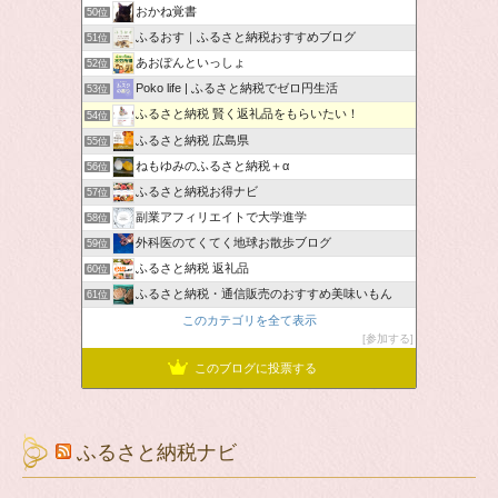
おかね覚書
50位
ふるおす｜ふるさと納税おすすめブログ
51位
あおぽんといっしょ
52位
Poko life | ふるさと納税でゼロ円生活
53位
ふるさと納税 賢く返礼品をもらいたい！
54位
ふるさと納税 広島県
55位
ねもゆみのふるさと納税＋α
56位
ふるさと納税お得ナビ
57位
副業アフィリエイトで大学進学
58位
外科医のてくてく地球お散歩ブログ
59位
ふるさと納税 返礼品
60位
ふるさと納税・通信販売のおすすめ美味いもん
61位
このカテゴリを全て表示
参加する
このブログに投票する
ふるさと納税ナビ