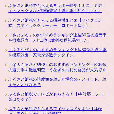
ふるさと納税でもらえるヨギボー特集！ミニ・ミデ
ィ・マックスなど種類豊富！還元率も紹介します。
ふるさと納税でもらえる掃除機まとめ【サイクロン
式、スティッククリーナー、ロボット型も】
「さとふる」のおすすめランキング上位30位の還元率
を徹底調査！人気1位は意外な返礼品でした
「ふるなび」のおすすめランキング上位30位の還元率
を徹底調査！家電が多数ランクイン
「楽天ふるさと納税」のおすすめランキング上位30位
の還元率を徹底調査！うなぎをはじめ食品が人気です
ふるさと納税の限度額を超えた場合のデメリット、超
えるとどうなる？
ふるさと納税でテレビがもらえる！【4K対応・ソニー
製はある？】
ふるさと納税でもらえるワイヤレスイヤホン【耳か