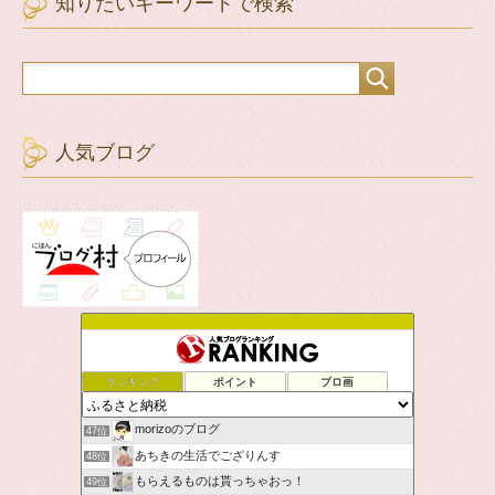
知りたいキーワードで検索
人気ブログ
ランキング
ポイント
ブロ画
morizoのブログ
47位
あちきの生活でござりんす
48位
もらえるものは貰っちゃおっ！
49位