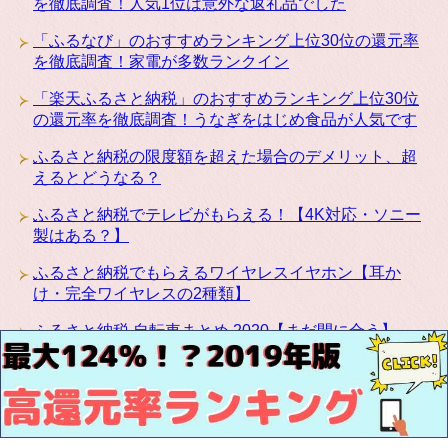
を徹底調査！人気1位は意外な返礼品でした
「ふるなび」のおすすめランキング上位30位の還元率
を徹底調査！家電が多数ランクイン
「楽天ふるさと納税」のおすすめランキング上位30位
の還元率を徹底調査！うなぎをはじめ食品が人気です
ふるさと納税の限度額を超えた場合のデメリット、超
えるとどうなる？
ふるさと納税でテレビがもらえる！【4K対応・ソニー
製はある？】
ふるさと納税でもらえるワイヤレスイヤホン【耳か
け・完全ワイヤレスの2種類】
ふるさと納税 自転車まとめ 2020【まだ間に合う】
ふるさと納税にカリモクの高級家具が登場！椅子・テ
ーブル・ベッドなど種類豊富です