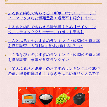
ふるさと納税でもらえるヨギボー特集！ミニ・ミデ
ィ・マックスなど種類豊富！還元率も紹介します。
ふるさと納税でもらえる掃除機まとめ【サイクロン
式、スティッククリーナー、ロボット型も】
「さとふる」のおすすめランキング上位30位の還元率
を徹底調査！人気1位は意外な返礼品でした
「ふるなび」のおすすめランキング上位30位の還元率
を徹底調査！家電が多数ランクイン
「楽天ふるさと納税」のおすすめランキング上位30位
の還元率を徹底調査！うなぎをはじめ食品が人気です