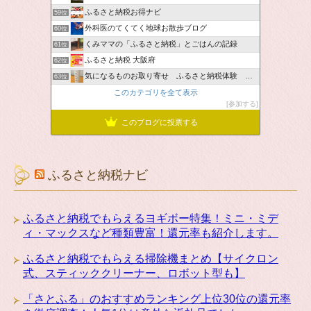
ふるさと納税お得ナビ
59位
外科医のてくてく地球お散歩ブログ
60位
くみママの「ふるさと納税」とごはんの記録
61位
ふるさと納税 大阪府
62位
気になるものお取り寄せ ふるさと納税体験 ＆ お薦め情報
63位
このカテゴリを全て表示
参加する
このブログに投票する
ふるさと納税ナビ
ふるさと納税でもらえるヨギボー特集！ミニ・ミデ
ィ・マックスなど種類豊富！還元率も紹介します。
ふるさと納税でもらえる掃除機まとめ【サイクロン
式、スティッククリーナー、ロボット型も】
「さとふる」のおすすめランキング上位30位の還元率