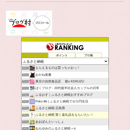
ランキング
ポイント
ブロ画
もらえるものは貰っちゃおっ！
49位
おかね覚書
50位
東京の自然食品店 穀s KOKUZU
51位
ばくブログ - 20代後半社会人カップルの日常
52位
ふるおす｜ふるさと納税おすすめブログ
53位
Poko life | ふるさと納税でゼロ円生活
54位
ふるさと納税 広島県
55位
ふるさと納税 賢く返礼品をもらいたい！
56位
あおぽんといっしょ
57位
ねもゆみのふるさと納税＋α
58位