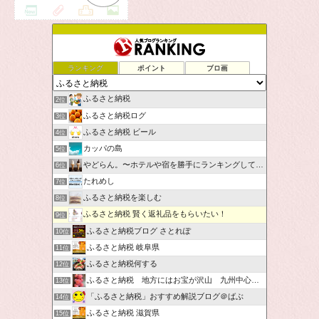
ランキング
ポイント
ブロ画
ふるさと納税
2位
ふるさと納税ログ
3位
ふるさと納税 ビール
4位
カッパの島
5位
やどらん。〜ホテルや宿を勝手にランキングしてみた〜
6位
たれめし
7位
ふるさと納税を楽しむ
8位
ふるさと納税 賢く返礼品をもらいたい！
9位
ふるさと納税ブログ さとれぽ
10位
ふるさと納税 岐阜県
11位
ふるさと納税何する
12位
ふるさと納税 地方にはお宝が沢山 九州中心です。
13位
「ふるさと納税」おすすめ解説ブログ＠ばぶ
14位
ふるさと納税 滋賀県
15位