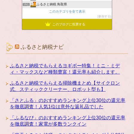
ふるさと納税 鳥取県
16位
このカテゴリを全て表示
参加する
このブログに投票する
ふるさと納税ナビ
ふるさと納税でもらえるヨギボー特集！ミニ・ミデ
ィ・マックスなど種類豊富！還元率も紹介します。
ふるさと納税でもらえる掃除機まとめ【サイクロン
式、スティッククリーナー、ロボット型も】
「さとふる」のおすすめランキング上位30位の還元率
を徹底調査！人気1位は意外な返礼品でした
「ふるなび」のおすすめランキング上位30位の還元率
を徹底調査！家電が多数ランクイン