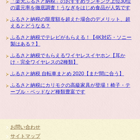
「楽天ふるさと納税」のおすすめランキング上位30位
の還元率を徹底調査！うなぎをはじめ食品が人気です
ふるさと納税の限度額を超えた場合のデメリット、超
えるとどうなる？
ふるさと納税でテレビがもらえる！【4K対応・ソニー
製はある？】
ふるさと納税でもらえるワイヤレスイヤホン【耳か
け・完全ワイヤレスの2種類】
ふるさと納税 自転車まとめ 2020【まだ間に合う】
ふるさと納税にカリモクの高級家具が登場！椅子・テ
ーブル・ベッドなど種類豊富です
お問い合わせ
サイトマップ