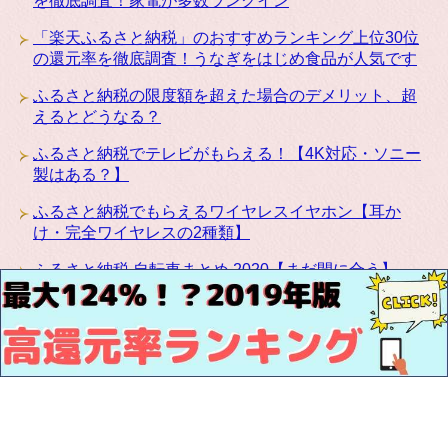
を徹底調査！家電が多数ランクイン
「楽天ふるさと納税」のおすすめランキング上位30位
の還元率を徹底調査！うなぎをはじめ食品が人気です
ふるさと納税の限度額を超えた場合のデメリット、超
えるとどうなる？
ふるさと納税でテレビがもらえる！【4K対応・ソニー
製はある？】
ふるさと納税でもらえるワイヤレスイヤホン【耳か
け・完全ワイヤレスの2種類】
ふるさと納税 自転車まとめ 2020【まだ間に合う】
ふるさと納税にカリモクの高級家具が登場！椅子・テ
ーブル・ベッドなど種類豊富です
お問い合わせ