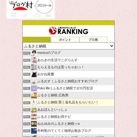
ランキング
ポイント
ブロ画
morizoのブログ
47位
あちきの生活でござりんす
48位
もらえるものは貰っちゃおっ！
49位
おかね覚書
50位
ふるおす｜ふるさと納税おすすめブログ
51位
Poko life | ふるさと納税でゼロ円生活
52位
ふるさと納税 広島県
53位
ふるさと納税 賢く返礼品をもらいたい！
54位
あおぽんといっしょ
55位
ふるさと納税お得ナビ
56位
ねもゆみのふるさと納税＋α
57位
外科医のてくてく地球お散歩ブログ
58位