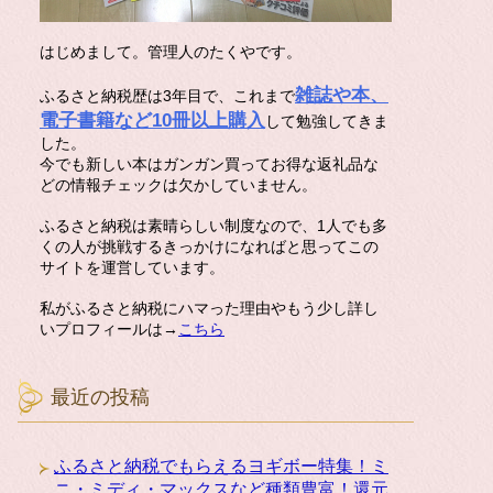
はじめまして。管理人のたくやです。
雑誌や本、
ふるさと納税歴は3年目で、これまで
電子書籍など10冊以上購入
して勉強してきま
した。
今でも新しい本はガンガン買ってお得な返礼品な
どの情報チェックは欠かしていません。
ふるさと納税は素晴らしい制度なので、1人でも多
くの人が挑戦するきっかけになればと思ってこの
サイトを運営しています。
私がふるさと納税にハマった理由やもう少し詳し
いプロフィールは→
こちら
最近の投稿
ふるさと納税でもらえるヨギボー特集！ミ
ニ・ミディ・マックスなど種類豊富！還元