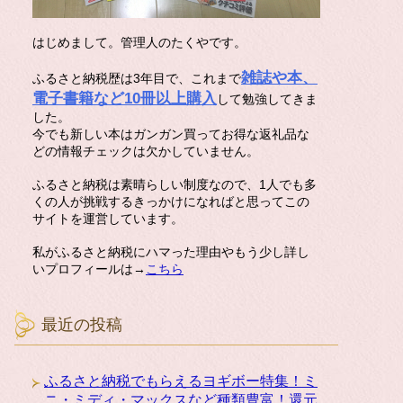
はじめまして。管理人のたくやです。
雑誌や本、
ふるさと納税歴は3年目で、これまで
電子書籍など10冊以上購入
して勉強してきま
した。
今でも新しい本はガンガン買ってお得な返礼品な
どの情報チェックは欠かしていません。
ふるさと納税は素晴らしい制度なので、1人でも多
くの人が挑戦するきっかけになればと思ってこの
サイトを運営しています。
私がふるさと納税にハマった理由やもう少し詳し
いプロフィールは→
こちら
最近の投稿
ふるさと納税でもらえるヨギボー特集！ミ
ニ・ミディ・マックスなど種類豊富！還元