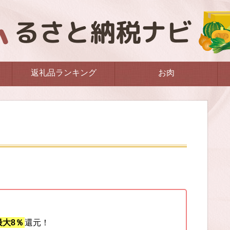
返礼品ランキング
お肉
大8％
還元！