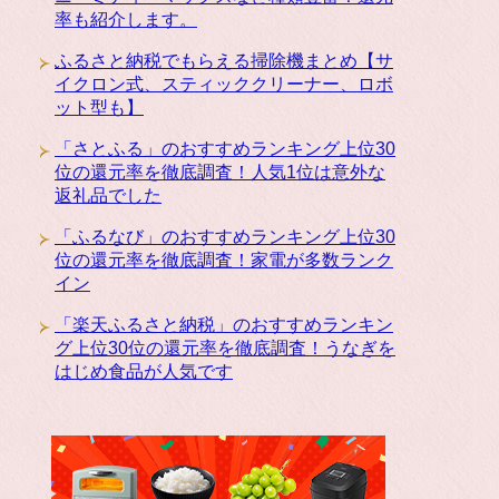
率も紹介します。
ふるさと納税でもらえる掃除機まとめ【サ
イクロン式、スティッククリーナー、ロボ
ット型も】
「さとふる」のおすすめランキング上位30
位の還元率を徹底調査！人気1位は意外な
返礼品でした
「ふるなび」のおすすめランキング上位30
位の還元率を徹底調査！家電が多数ランク
イン
「楽天ふるさと納税」のおすすめランキン
グ上位30位の還元率を徹底調査！うなぎを
はじめ食品が人気です