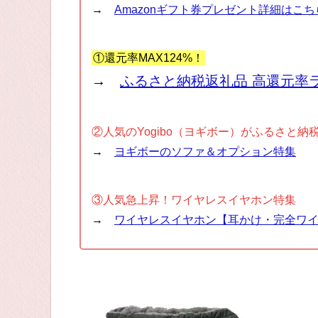
→
Amazonギフト券プレゼント詳細はこち
①還元率MAX124%！
→
ふるさと納税返礼品 高還元率
②人気のYogibo（ヨギボー）がふるさと納
→
ヨギボーのソファ＆オプション特集
③人気急上昇！ワイヤレスイヤホン特集
→
ワイヤレスイヤホン【耳かけ・完全ワ