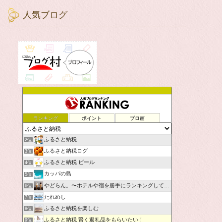
人気ブログ
ランキング
ポイント
ブロ画
ふるさと納税
2位
ふるさと納税ログ
3位
ふるさと納税 ビール
4位
カッパの島
5位
やどらん。〜ホテルや宿を勝手にランキングしてみた〜
6位
たれめし
7位
ふるさと納税を楽しむ
8位
ふるさと納税 賢く返礼品をもらいたい！
9位