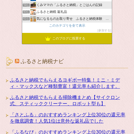
くみママの「ふるさと納税」とごはんの記録
59位
ふるさと納税 返礼品
60位
気になるものお取り寄せ ふるさと納税体験 ＆ お薦め情報
61位
このカテゴリを全て表示
参加する
このブログに投票する
ふるさと納税ナビ
ふるさと納税でもらえるヨギボー特集！ミニ・ミデ
ィ・マックスなど種類豊富！還元率も紹介します。
ふるさと納税でもらえる掃除機まとめ【サイクロン
式、スティッククリーナー、ロボット型も】
「さとふる」のおすすめランキング上位30位の還元率
を徹底調査！人気1位は意外な返礼品でした
「ふるなび」のおすすめランキング上位30位の還元率