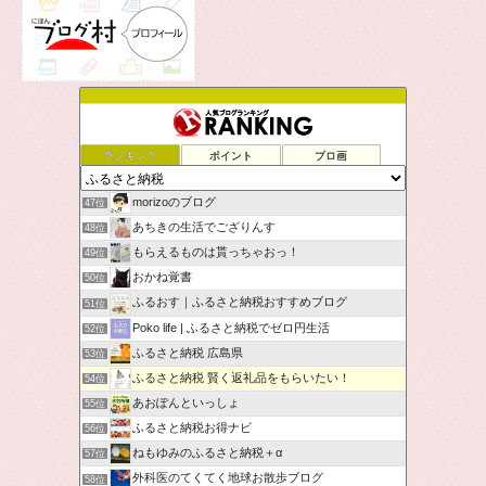
ランキング
ポイント
ブロ画
morizoのブログ
47位
あちきの生活でござりんす
48位
もらえるものは貰っちゃおっ！
49位
おかね覚書
50位
ふるおす｜ふるさと納税おすすめブログ
51位
Poko life | ふるさと納税でゼロ円生活
52位
ふるさと納税 広島県
53位
ふるさと納税 賢く返礼品をもらいたい！
54位
あおぽんといっしょ
55位
ふるさと納税お得ナビ
56位
ねもゆみのふるさと納税＋α
57位
外科医のてくてく地球お散歩ブログ
58位