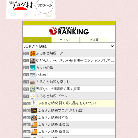
ランキング
ポイント
ブロ画
ふるさと納税ログ
3位
やどらん。〜ホテルや宿を勝手にランキングしてみた〜
4位
カッパの島
5位
たれめし
6位
ふるさと納税を楽しむ
7位
夜寝ないで昼間寝て築く資産
8位
ふるさと納税 ビール
9位
ふるさと納税 賢く返礼品をもらいたい！
10位
ふるさと納税ブログ さとれぽ
11位
ふるさと納税何する
12位
ふるさと納税 山梨県
13位
ふるさと納税 奈良県
14位