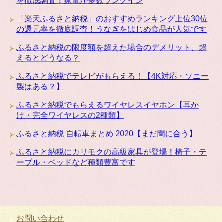
を徹底調査！家電が多数ランクイン
「楽天ふるさと納税」のおすすめランキング上位30位
の還元率を徹底調査！うなぎをはじめ食品が人気です
ふるさと納税の限度額を超えた場合のデメリット、超
えるとどうなる？
ふるさと納税でテレビがもらえる！【4K対応・ソニー
製はある？】
ふるさと納税でもらえるワイヤレスイヤホン【耳か
け・完全ワイヤレスの2種類】
ふるさと納税 自転車まとめ 2020【まだ間に合う】
ふるさと納税にカリモクの高級家具が登場！椅子・テ
ーブル・ベッドなど種類豊富です
お問い合わせ