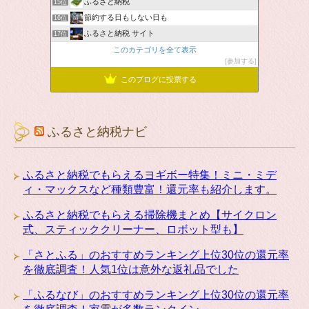
ふるさと納税
15位
節約する日もしない日も
16位
ふるさと納税 サイト
17位
このカテゴリを全て表示
参加する
このブログに投票する
ふるさと納税ナビ
ふるさと納税でもらえるヨギボー特集！ミニ・ミデ
ィ・マックスなど種類豊富！還元率も紹介します。
ふるさと納税でもらえる掃除機まとめ【サイクロン
式、スティッククリーナー、ロボット型も】
「さとふる」のおすすめランキング上位30位の還元率
を徹底調査！人気1位は意外な返礼品でした
「ふるなび」のおすすめランキング上位30位の還元率