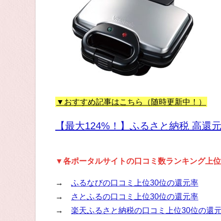
▼おすすめ記事はこちら（随時更新中！）
【最大124%！】ふるさと納税 高還
▼各ポータルサイトの口コミ数ランキング上位
→
ふるなびの口コミ上位30位の還元率
→
さとふるの口コミ上位30位の還元率
→
楽天ふるさと納税の口コミ上位30位の還