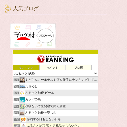
人気ブログ
ランキング
ポイント
ブロ画
やどらん。〜ホテルや宿を勝手にランキングしてみた〜
4位
たれめし
5位
ふるさと納税 ビール
6位
カッパの島
7位
夜寝ないで昼間寝て築く資産
8位
ふるさと納税を楽しむ
9位
節約する日もしない日も
10位
ふるさと納税 賢く返礼品をもらいたい！
11位