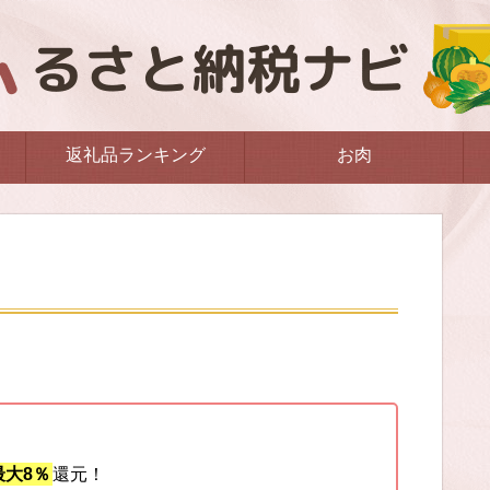
返礼品ランキング
お肉
大8％
還元！