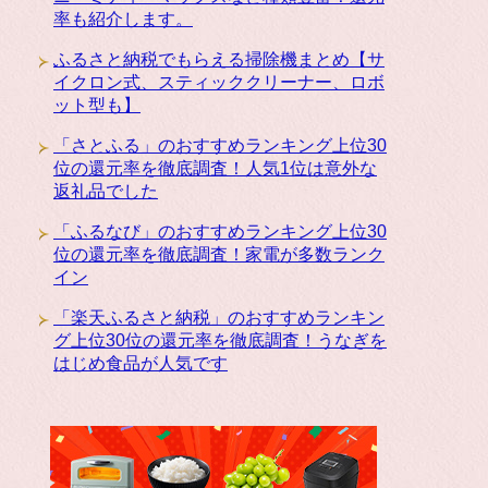
率も紹介します。
ふるさと納税でもらえる掃除機まとめ【サ
イクロン式、スティッククリーナー、ロボ
ット型も】
「さとふる」のおすすめランキング上位30
位の還元率を徹底調査！人気1位は意外な
返礼品でした
「ふるなび」のおすすめランキング上位30
位の還元率を徹底調査！家電が多数ランク
イン
「楽天ふるさと納税」のおすすめランキン
グ上位30位の還元率を徹底調査！うなぎを
はじめ食品が人気です