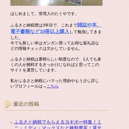
はじめまして。管理人のたくやです。
雑誌や本、
ふるさと納税歴は3年目で、これまで
電子書籍など10冊以上購入
して勉強してきま
した。
今でも新しい本はガンガン買ってお得な返礼品な
どの情報チェックは欠かしていません。
ふるさと納税は素晴らしい制度なので、1人でも多
くの人が挑戦するきっかけになればと思ってこの
サイトを運営しています。
私がふるさと納税にハマった理由やもう少し詳し
いプロフィールは→
こちら
最近の投稿
ふるさと納税でもらえるヨギボー特集！ミ
ニ・ミディ・マックスなど種類豊富！還元