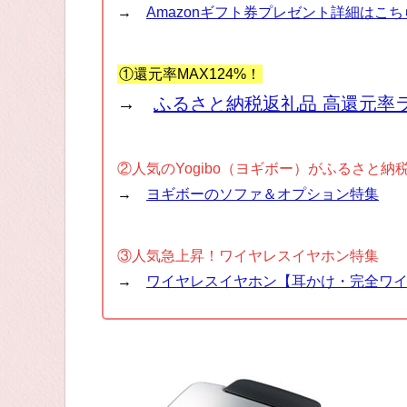
→
Amazonギフト券プレゼント詳細はこち
①還元率MAX124%！
→
ふるさと納税返礼品 高還元率
②人気のYogibo（ヨギボー）がふるさと納
→
ヨギボーのソファ＆オプション特集
③人気急上昇！ワイヤレスイヤホン特集
→
ワイヤレスイヤホン【耳かけ・完全ワ