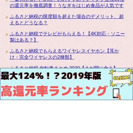
の還元率を徹底調査！うなぎをはじめ食品が人気です
ふるさと納税の限度額を超えた場合のデメリット、超
えるとどうなる？
ふるさと納税でテレビがもらえる！【4K対応・ソニー
製はある？】
ふるさと納税でもらえるワイヤレスイヤホン【耳か
け・完全ワイヤレスの2種類】
ふるさと納税 自転車まとめ 2020【まだ間に合う】
ふるさと納税にカリモクの高級家具が登場！椅子・テ
ーブル・ベッドなど種類豊富です
お問い合わせ
サイトマップ