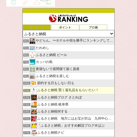
ランキング
ポイント
ブロ画
やどらん。〜ホテルや宿を勝手にランキングしてみた〜
4位
たれめし
5位
ふるさと納税 ビール
6位
カッパの島
7位
夜寝ないで昼間寝て築く資産
8位
ふるさと納税を楽しむ
9位
節約する日もしない日も
10位
ふるさと納税 賢く返礼品をもらいたい！
11位
ふるさと納税ブログ さとれぽ
12位
ふるさと納税 岐阜県
13位
ふるさと納税何する
14位
ふるさと納税 地方にはお宝が沢山 九州中心です。
15位
「ふるさと納税」おすすめ解説ブログ＠ばぶ
16位
ふるさと納税ナビ
17位