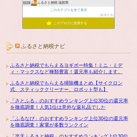
ふるさと納税 滋賀県
18位
このカテゴリを全て表示
参加する
このブログに投票する
ふるさと納税ナビ
ふるさと納税でもらえるヨギボー特集！ミニ・ミデ
ィ・マックスなど種類豊富！還元率も紹介します。
ふるさと納税でもらえる掃除機まとめ【サイクロン
式、スティッククリーナー、ロボット型も】
「さとふる」のおすすめランキング上位30位の還元率
を徹底調査！人気1位は意外な返礼品でした
「ふるなび」のおすすめランキング上位30位の還元率
を徹底調査！家電が多数ランクイン
「楽天ふるさと納税」のおすすめランキング上位30位