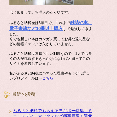
はじめまして。管理人のたくやです。
雑誌や本、
ふるさと納税歴は3年目で、これまで
電子書籍など10冊以上購入
して勉強してきま
した。
今でも新しい本はガンガン買ってお得な返礼品な
どの情報チェックは欠かしていません。
ふるさと納税は素晴らしい制度なので、1人でも多
くの人が挑戦するきっかけになればと思ってこの
サイトを運営しています。
私がふるさと納税にハマった理由やもう少し詳し
いプロフィールは→
こちら
最近の投稿
ふるさと納税でもらえるヨギボー特集！ミ
ニ・ミディ・マックスなど種類豊富！還元