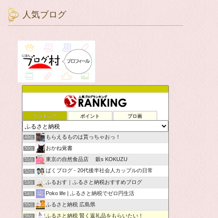
人気ブログ
ランキング
ポイント
ブロ画
もらえるものは貰っちゃおっ！
49位
おかね覚書
50位
東京の自然食品店 穀s KOKUZU
51位
ばくブログ - 20代後半社会人カップルの日常
52位
ふるおす｜ふるさと納税おすすめブログ
53位
Poko life | ふるさと納税でゼロ円生活
54位
ふるさと納税 広島県
55位
ふるさと納税 賢く返礼品をもらいたい！
56位