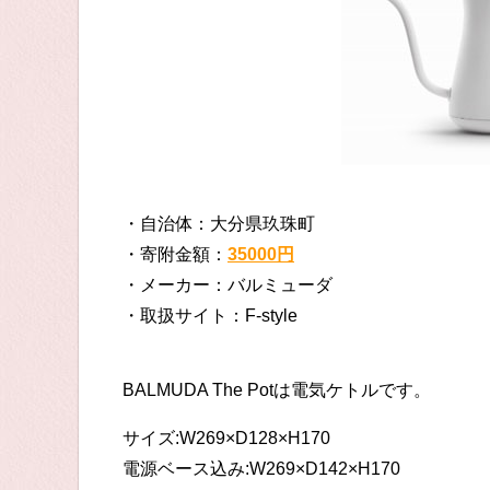
・自治体：大分県玖珠町
・寄附金額：
35000円
・メーカー：バルミューダ
・取扱サイト：F-style
BALMUDA The Potは電気ケトルです。
サイズ:W269×D128×H170
電源ベース込み:W269×D142×H170