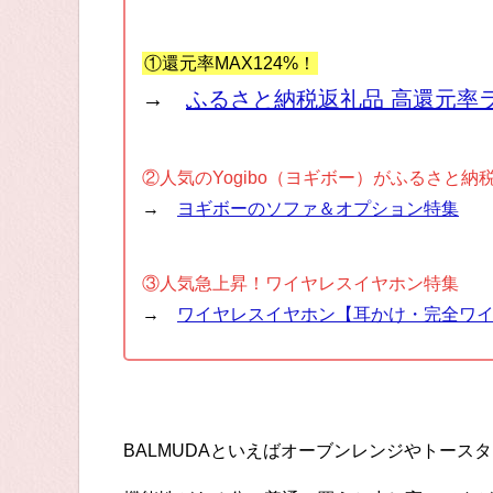
①還元率MAX124%！
→
ふるさと納税返礼品 高還元率
②人気のYogibo（ヨギボー）がふるさと納
→
ヨギボーのソファ＆オプション特集
③人気急上昇！ワイヤレスイヤホン特集
→
ワイヤレスイヤホン【耳かけ・完全ワ
BALMUDAといえばオーブンレンジやトース