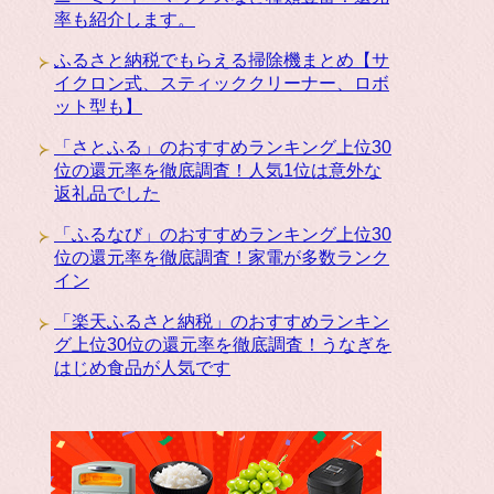
率も紹介します。
ふるさと納税でもらえる掃除機まとめ【サ
イクロン式、スティッククリーナー、ロボ
ット型も】
「さとふる」のおすすめランキング上位30
位の還元率を徹底調査！人気1位は意外な
返礼品でした
「ふるなび」のおすすめランキング上位30
位の還元率を徹底調査！家電が多数ランク
イン
「楽天ふるさと納税」のおすすめランキン
グ上位30位の還元率を徹底調査！うなぎを
はじめ食品が人気です