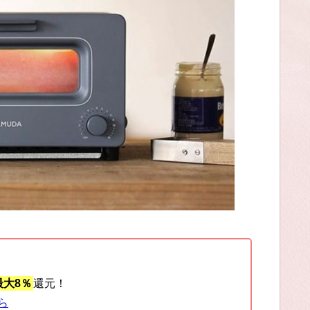
大8％
還元！
ら