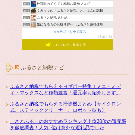
外科医のてくてく地球お散歩ブログ
58位
くみママの「ふるさと納税」とごはんの記録
59位
ふるさと納税 返礼品
60位
気になるものお取り寄せ ふるさと納税体験 ＆ お薦め情報
61位
このカテゴリを全て表示
参加する
このブログに投票する
ふるさと納税ナビ
ふるさと納税でもらえるヨギボー特集！ミニ・ミデ
ィ・マックスなど種類豊富！還元率も紹介します。
ふるさと納税でもらえる掃除機まとめ【サイクロン
式、スティッククリーナー、ロボット型も】
「さとふる」のおすすめランキング上位30位の還元率
を徹底調査！人気1位は意外な返礼品でした