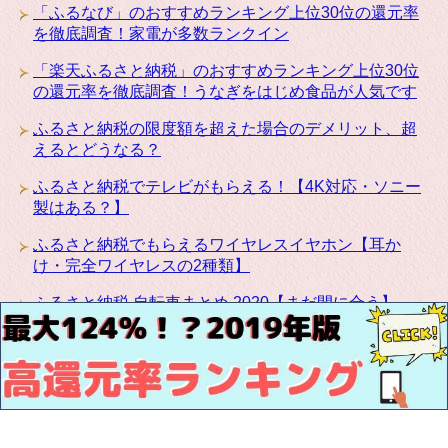
「ふるなび」のおすすめランキング上位30位の還元率
を徹底調査！家電が多数ランクイン
「楽天ふるさと納税」のおすすめランキング上位30位
の還元率を徹底調査！うなぎをはじめ食品が人気です
ふるさと納税の限度額を超えた場合のデメリット、超
えるとどうなる？
ふるさと納税でテレビがもらえる！【4K対応・ソニー
製はある？】
ふるさと納税でもらえるワイヤレスイヤホン【耳か
け・完全ワイヤレスの2種類】
ふるさと納税 自転車まとめ 2020【まだ間に合う】
ふるさと納税にカリモクの高級家具が登場！椅子・テ
ーブル・ベッドなど種類豊富です