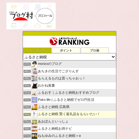
ランキング
ポイント
ブロ画
morizoのブログ
47位
あちきの生活でござりんす
48位
もらえるものは貰っちゃおっ！
49位
おかね覚書
50位
ふるおす｜ふるさと納税おすすめブログ
51位
Poko life | ふるさと納税でゼロ円生活
52位
ふるさと納税 広島県
53位
ふるさと納税 賢く返礼品をもらいたい！
54位
あおぽんといっしょ
55位
ふるさと納税お得ナビ
56位
ねもゆみのふるさと納税＋α
57位