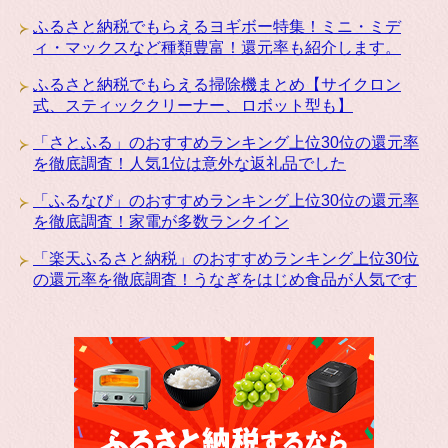
ふるさと納税でもらえるヨギボー特集！ミニ・ミデ
ィ・マックスなど種類豊富！還元率も紹介します。
ふるさと納税でもらえる掃除機まとめ【サイクロン
式、スティッククリーナー、ロボット型も】
「さとふる」のおすすめランキング上位30位の還元率
を徹底調査！人気1位は意外な返礼品でした
「ふるなび」のおすすめランキング上位30位の還元率
を徹底調査！家電が多数ランクイン
「楽天ふるさと納税」のおすすめランキング上位30位
の還元率を徹底調査！うなぎをはじめ食品が人気です