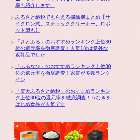
率も紹介します。
ふるさと納税でもらえる掃除機まとめ【サ
イクロン式、スティッククリーナー、ロボ
ット型も】
「さとふる」のおすすめランキング上位30
位の還元率を徹底調査！人気1位は意外な
返礼品でした
「ふるなび」のおすすめランキング上位30
位の還元率を徹底調査！家電が多数ランク
イン
「楽天ふるさと納税」のおすすめランキン
グ上位30位の還元率を徹底調査！うなぎを
はじめ食品が人気です