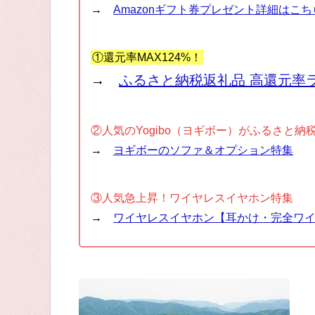
→
Amazonギフト券プレゼント詳細はこち
①還元率MAX124%！
→
ふるさと納税返礼品 高還元率
②人気のYogibo（ヨギボー）がふるさと納
→
ヨギボーのソファ＆オプション特集
③人気急上昇！ワイヤレスイヤホン特集
→
ワイヤレスイヤホン【耳かけ・完全ワ