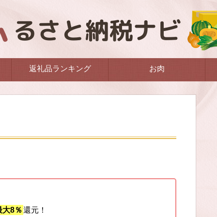
返礼品ランキング
お肉
大8％
還元！