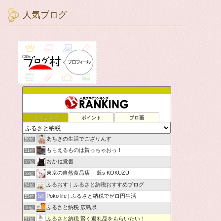
人気ブログ
ランキング
ポイント
ブロ画
あちきの生活でござりんす
50位
もらえるものは貰っちゃおっ！
51位
おかね覚書
52位
東京の自然食品店 穀s KOKUZU
53位
ふるおす｜ふるさと納税おすすめブログ
54位
Poko life | ふるさと納税でゼロ円生活
55位
ふるさと納税 広島県
56位
ふるさと納税 賢く返礼品をもらいたい！
57位