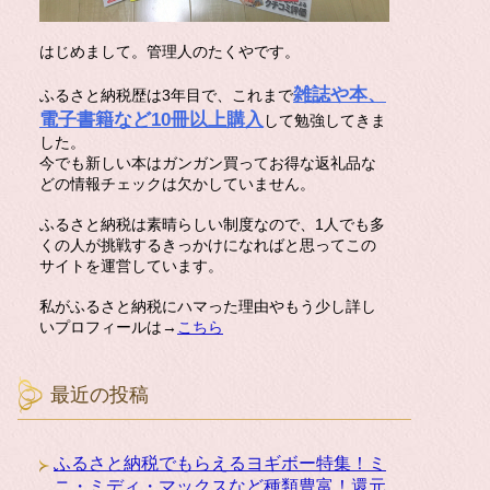
はじめまして。管理人のたくやです。
雑誌や本、
ふるさと納税歴は3年目で、これまで
電子書籍など10冊以上購入
して勉強してきま
した。
今でも新しい本はガンガン買ってお得な返礼品な
どの情報チェックは欠かしていません。
ふるさと納税は素晴らしい制度なので、1人でも多
くの人が挑戦するきっかけになればと思ってこの
サイトを運営しています。
私がふるさと納税にハマった理由やもう少し詳し
いプロフィールは→
こちら
最近の投稿
ふるさと納税でもらえるヨギボー特集！ミ
ニ・ミディ・マックスなど種類豊富！還元