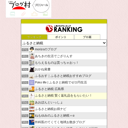
ランキング
ポイント
ブロ画
morizoのブログ
47位
あちきの生活でござりんす
48位
もらえるものは貰っちゃおっ！
49位
おかね覚書
50位
ふるおす｜ふるさと納税おすすめブログ
51位
Poko life | ふるさと納税でゼロ円生活
52位
ふるさと納税 広島県
53位
ふるさと納税 賢く返礼品をもらいたい！
54位
あおぽんといっしょ
55位
ふるさと納税お得ナビ
56位
ねもゆみのふるさと納税＋α
57位
外科医のてくてく地球お散歩ブログ
58位