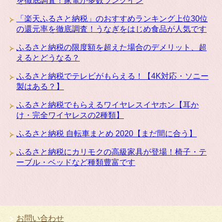
を徹底調査！家電が多数ランクイン
「楽天ふるさと納税」のおすすめランキング上位30位
の還元率を徹底調査！うなぎをはじめ食品が人気です
ふるさと納税の限度額を超えた場合のデメリット、超
えるとどうなる？
ふるさと納税でテレビがもらえる！【4K対応・ソニー
製はある？】
ふるさと納税でもらえるワイヤレスイヤホン【耳か
け・完全ワイヤレスの2種類】
ふるさと納税 自転車まとめ 2020【まだ間に合う】
ふるさと納税にカリモクの高級家具が登場！椅子・テ
ーブル・ベッドなど種類豊富です
お問い合わせ