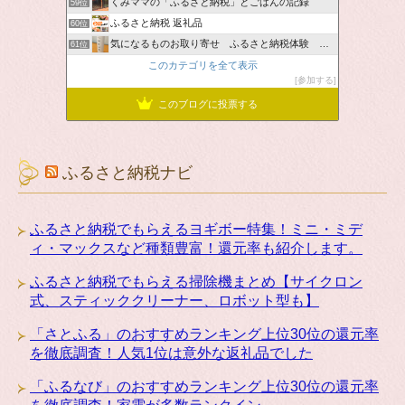
くみママの「ふるさと納税」とごはんの記録
59位
ふるさと納税 返礼品
60位
気になるものお取り寄せ ふるさと納税体験 ＆ お薦め情報
61位
このカテゴリを全て表示
参加する
このブログに投票する
ふるさと納税ナビ
ふるさと納税でもらえるヨギボー特集！ミニ・ミデ
ィ・マックスなど種類豊富！還元率も紹介します。
ふるさと納税でもらえる掃除機まとめ【サイクロン
式、スティッククリーナー、ロボット型も】
「さとふる」のおすすめランキング上位30位の還元率
を徹底調査！人気1位は意外な返礼品でした
「ふるなび」のおすすめランキング上位30位の還元率