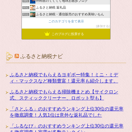
外科医のてくてく地球お散歩ブログ
59位
ふるさと納税 返礼品
60位
ふるさと納税・通信販売のおすすめ美味いもん
61位
このカテゴリを全て表示
参加する
このブログに投票する
ふるさと納税ナビ
ふるさと納税でもらえるヨギボー特集！ミニ・ミデ
ィ・マックスなど種類豊富！還元率も紹介します。
ふるさと納税でもらえる掃除機まとめ【サイクロン
式、スティッククリーナー、ロボット型も】
「さとふる」のおすすめランキング上位30位の還元率
を徹底調査！人気1位は意外な返礼品でした
「ふるなび」のおすすめランキング上位30位の還元率