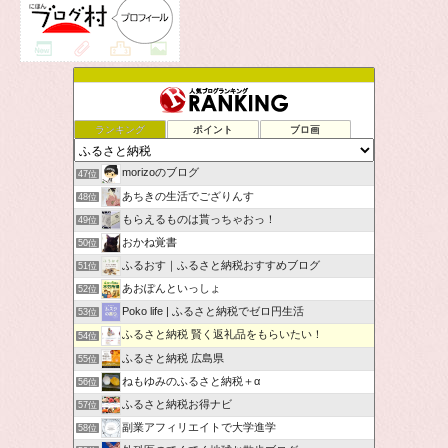
ランキング
ポイント
ブロ画
morizoのブログ
47位
あちきの生活でござりんす
48位
もらえるものは貰っちゃおっ！
49位
おかね覚書
50位
ふるおす｜ふるさと納税おすすめブログ
51位
あおぽんといっしょ
52位
Poko life | ふるさと納税でゼロ円生活
53位
ふるさと納税 賢く返礼品をもらいたい！
54位
ふるさと納税 広島県
55位
ねもゆみのふるさと納税＋α
56位
ふるさと納税お得ナビ
57位
副業アフィリエイトで大学進学
58位