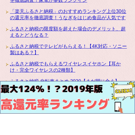
を徹底調査！家電が多数ランクイン
「楽天ふるさと納税」のおすすめランキング上位30位
の還元率を徹底調査！うなぎをはじめ食品が人気です
ふるさと納税の限度額を超えた場合のデメリット、超
えるとどうなる？
ふるさと納税でテレビがもらえる！【4K対応・ソニー
製はある？】
ふるさと納税でもらえるワイヤレスイヤホン【耳か
け・完全ワイヤレスの2種類】
ふるさと納税 自転車まとめ 2020【まだ間に合う】
ふるさと納税にカリモクの高級家具が登場！椅子・テ
ーブル・ベッドなど種類豊富です
お問い合わせ