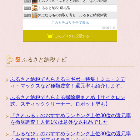
くみママの「ふるさと納税」とごはんの記録
59位
ふるさと納税 返礼品
60位
気になるものお取り寄せ ふるさと納税体験 ＆ お薦め情報
61位
このカテゴリを全て表示
参加する
このブログに投票する
ふるさと納税ナビ
ふるさと納税でもらえるヨギボー特集！ミニ・ミデ
ィ・マックスなど種類豊富！還元率も紹介します。
ふるさと納税でもらえる掃除機まとめ【サイクロン
式、スティッククリーナー、ロボット型も】
「さとふる」のおすすめランキング上位30位の還元率
を徹底調査！人気1位は意外な返礼品でした
「ふるなび」のおすすめランキング上位30位の還元率