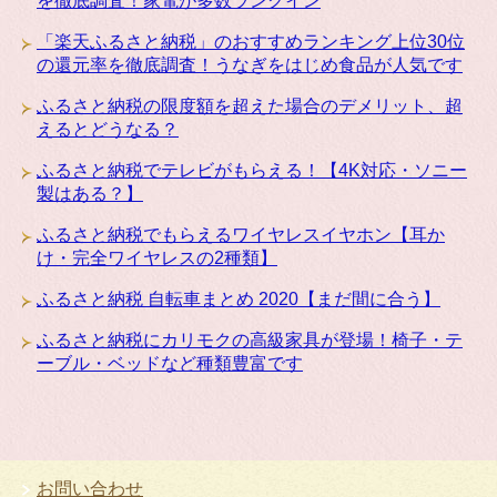
を徹底調査！家電が多数ランクイン
「楽天ふるさと納税」のおすすめランキング上位30位
の還元率を徹底調査！うなぎをはじめ食品が人気です
ふるさと納税の限度額を超えた場合のデメリット、超
えるとどうなる？
ふるさと納税でテレビがもらえる！【4K対応・ソニー
製はある？】
ふるさと納税でもらえるワイヤレスイヤホン【耳か
け・完全ワイヤレスの2種類】
ふるさと納税 自転車まとめ 2020【まだ間に合う】
ふるさと納税にカリモクの高級家具が登場！椅子・テ
ーブル・ベッドなど種類豊富です
お問い合わせ