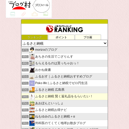
ランキング
ポイント
ブロ画
morizoのブログ
47位
あちきの生活でござりんす
48位
もらえるものは貰っちゃおっ！
49位
おかね覚書
50位
ふるおす｜ふるさと納税おすすめブログ
51位
Poko life | ふるさと納税でゼロ円生活
52位
ふるさと納税 広島県
53位
ふるさと納税 賢く返礼品をもらいたい！
54位
あおぽんといっしょ
55位
ふるさと納税お得ナビ
56位
ねもゆみのふるさと納税＋α
57位
外科医のてくてく地球お散歩ブログ
58位