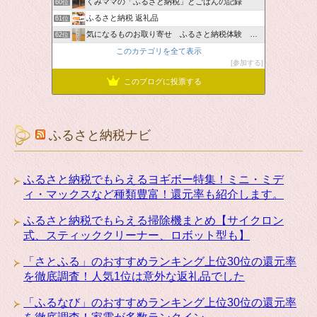
くみママの「ふるさと納税」とごはんの記録
60位
ふるさと納税 返礼品
61位
気になるものお取り寄せ ふるさと納税体験 ＆ お薦め情報
62位
このカテゴリを全て表示
参加する
このブログに投票する
ふるさと納税ナビ
ふるさと納税でもらえるヨギボー特集！ミニ・ミデ
ィ・マックスなど種類豊富！還元率も紹介します。
ふるさと納税でもらえる掃除機まとめ【サイクロン
式、スティッククリーナー、ロボット型も】
「さとふる」のおすすめランキング上位30位の還元率
を徹底調査！人気1位は意外な返礼品でした
「ふるなび」のおすすめランキング上位30位の還元率