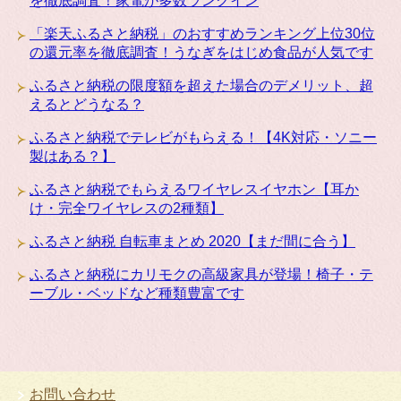
を徹底調査！家電が多数ランクイン
「楽天ふるさと納税」のおすすめランキング上位30位
の還元率を徹底調査！うなぎをはじめ食品が人気です
ふるさと納税の限度額を超えた場合のデメリット、超
えるとどうなる？
ふるさと納税でテレビがもらえる！【4K対応・ソニー
製はある？】
ふるさと納税でもらえるワイヤレスイヤホン【耳か
け・完全ワイヤレスの2種類】
ふるさと納税 自転車まとめ 2020【まだ間に合う】
ふるさと納税にカリモクの高級家具が登場！椅子・テ
ーブル・ベッドなど種類豊富です
お問い合わせ