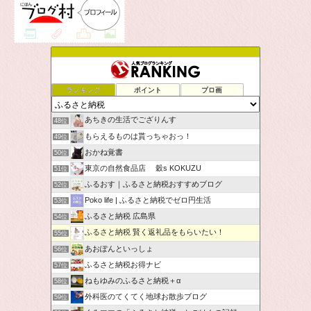
ランキング
ポイント
ブロ画
あちきの生活でござりんす
48位
もらえるものは貰っちゃおっ！
49位
おかね覚書
50位
東京の自然食品店 穀s KOKUZU
51位
ふるおす｜ふるさと納税おすすめブログ
52位
Poko life | ふるさと納税でゼロ円生活
53位
ふるさと納税 広島県
54位
ふるさと納税 賢く返礼品をもらいたい！
55位
あおぽんといっしょ
56位
ふるさと納税お得ナビ
57位
ねもゆみのふるさと納税＋α
58位
外科医のてくてく地球お散歩ブログ
59位