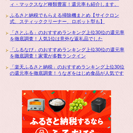
ィ・マックスなど種類豊富！還元率も紹介します。
ふるさと納税でもらえる掃除機まとめ【サイクロン
式、スティッククリーナー、ロボット型も】
「さとふる」のおすすめランキング上位30位の還元率
を徹底調査！人気1位は意外な返礼品でした
「ふるなび」のおすすめランキング上位30位の還元率
を徹底調査！家電が多数ランクイン
「楽天ふるさと納税」のおすすめランキング上位30位
の還元率を徹底調査！うなぎをはじめ食品が人気です